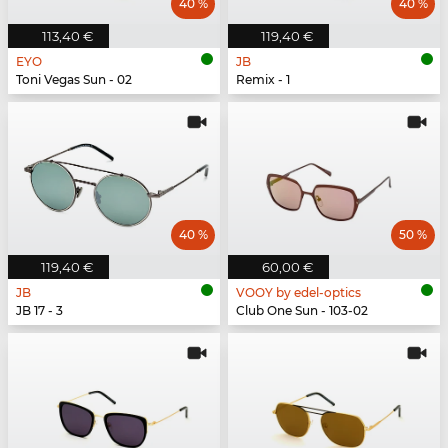
40 %
40 %
113,40 €
119,40 €
EYO
JB
Toni Vegas Sun - 02
Remix - 1
40 %
50 %
119,40 €
60,00 €
JB
VOOY by edel-optics
JB 17 - 3
Club One Sun - 103-02