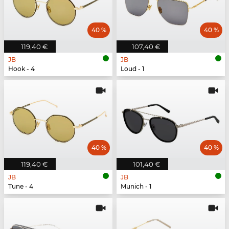
40 %
40 %
119,40 €
107,40 €
JB
JB
Hook - 4
Loud - 1
40 %
40 %
119,40 €
101,40 €
JB
JB
Tune - 4
Munich - 1