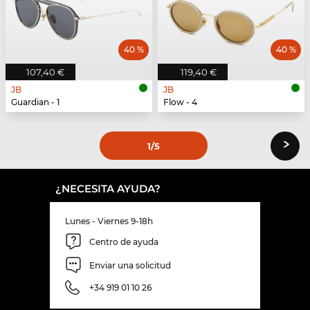
40 %
40 %
107,40 €
119,40 €
JB
JB
Guardian - 1
Flow - 4
›
1
/5
¿NECESITA AYUDA?
Lunes - Viernes 9-18h
Centro de ayuda
Enviar una solicitud
+34 919 01 10 26