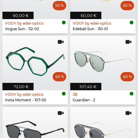
50 %
50 %
60,00 €
60,00 €
VOOY by edel-optics
VOOY by edel-optics
Vogue Sun - 112-02
Edebali Sun - 110-01
40 %
40 %
72,00 €
107,40 €
VOOY by edel-optics
JB
Insta Moment - 107-05
Guardian - 2