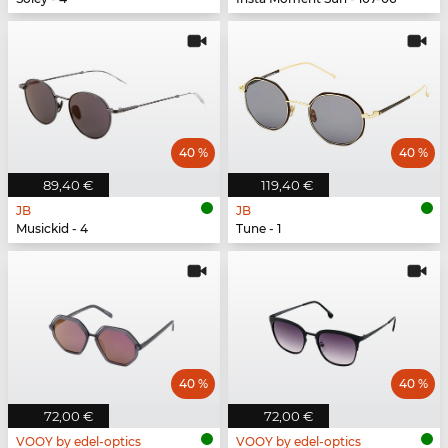
40 %
40 %
89,40 €
119,40 €
JB
JB
Musickid - 4
Tune - 1
40 %
40 %
72,00 €
72,00 €
VOOY by edel-optics
VOOY by edel-optics