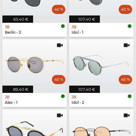
40 %
40 %
65,40 €
107,40 €
JB
JB
Berlin - 3
Idol - 1
40 %
40 %
89,40 €
107,40 €
JB
JB
Alex - 1
Idol - 2