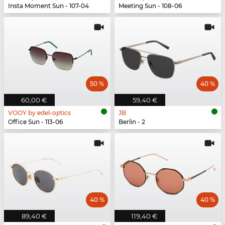
Insta Moment Sun - 107-04
Meeting Sun - 108-06
50 %
40 %
60,00 €
59,40 €
VOOY by edel-optics
JB
Office Sun - 113-06
Berlin - 2
40 %
40 %
89,40 €
119,40 €