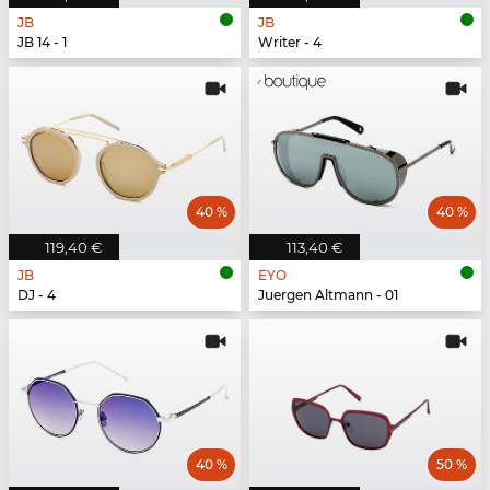
JB
JB
JB 14 - 1
Writer - 4
40 %
40 %
119,40 €
113,40 €
JB
EYO
DJ - 4
Juergen Altmann - 01
40 %
50 %