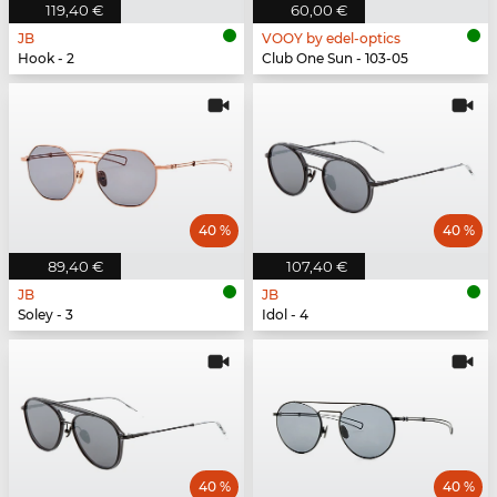
119,40 €
60,00 €
JB
VOOY by edel-optics
Hook - 2
Club One Sun - 103-05
40 %
40 %
89,40 €
107,40 €
JB
JB
Soley - 3
Idol - 4
40 %
40 %