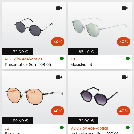
40 %
40 %
72,00 €
89,40 €
VOOY by edel-optics
JB
Presentation Sun - 109-05
Musickid - 3
40 %
40 %
89,40 €
72,00 €
JB
VOOY by edel-optics
Soley - 4
Insta Moment Sun - 107-06