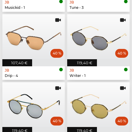
JB
JB
Musickid - 1
Tune - 3
40 %
40 %
107,40 €
119,40 €
JB
JB
Drip - 4
Writer - 1
40 %
40 %
119,40 €
119,40 €