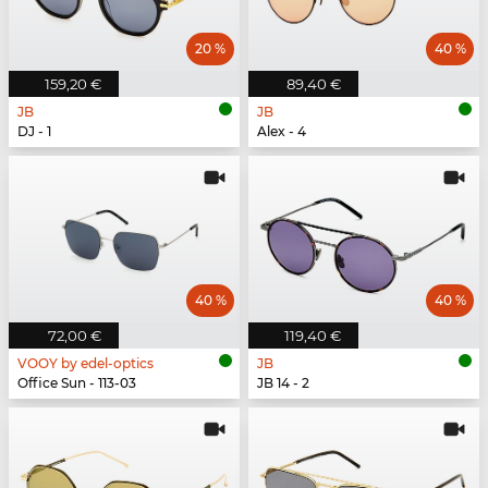
20 %
40 %
159,20 €
89,40 €
JB
JB
DJ - 1
Alex - 4
40 %
40 %
72,00 €
119,40 €
VOOY by edel-optics
JB
Office Sun - 113-03
JB 14 - 2