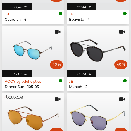
107,40 €
89,40 €
JB
JB
Guardian - 4
Boavista - 4
40 %
40 %
72,00 €
101,40 €
VOOY by edel-optics
JB
Dinner Sun - 105-03
Munich - 2