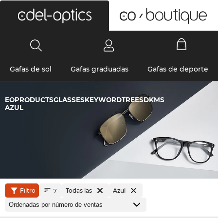
0
Gafas de sol
Gafas graduadas
Gafas de deporte
EOPRODUCTSGLASSESKEYWORDTREESDKMS
AZUL
Filtro
Todas las
Azul
7