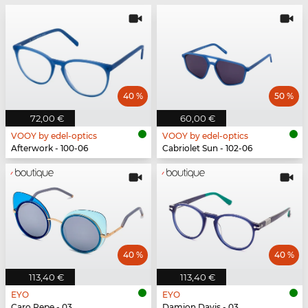
40 %
50 %
72,00 €
60,00 €
VOOY by edel-optics
VOOY by edel-optics
Afterwork - 100-06
Cabriolet Sun - 102-06
40 %
40 %
113,40 €
113,40 €
EYO
EYO
Caro Pepe - 03
Damion Davis - 03