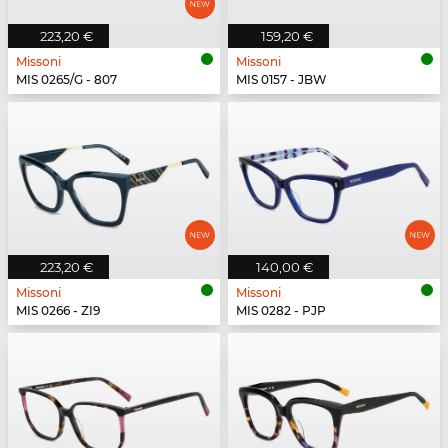
223,20 €
159,20 €
Missoni
Missoni
MIS 0265/G - 807
MIS 0157 - JBW
223,20 €
140,00 €
Missoni
Missoni
MIS 0266 - ZI9
MIS 0282 - PJP