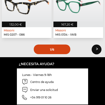
132,00 €
167,20 €
Missoni
Missoni
MIS 0207 - 086
MIS 0134 - IWB
›
1
/6
¿NECESITA AYUDA?
Lunes - Viernes 9-18h
Centro de ayuda
Enviar una solicitud
+34 919 01 10 26