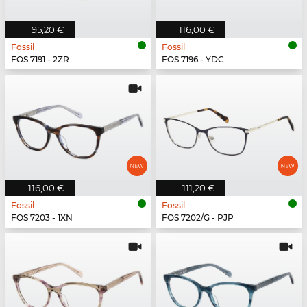
95,20 €
116,00 €
Fossil
Fossil
FOS 7191 - 2ZR
FOS 7196 - YDC
116,00 €
111,20 €
Fossil
Fossil
FOS 7203 - 1XN
FOS 7202/G - PJP