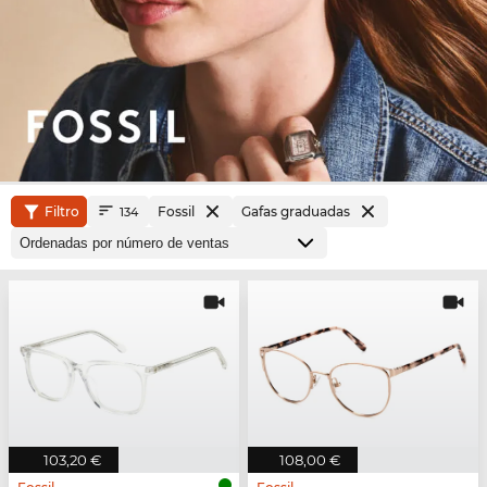
Filtro
Fossil
Gafas graduadas
134
103,20 €
108,00 €