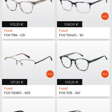
103,20 €
108,00 €
Fossil
Fossil
FOS 7194 - G3I
FOS 7204/G - 1EI
127,20 €
103,20 €
Fossil
Fossil
FOS 7208/G - 003
FOS 7215 - 3XJ