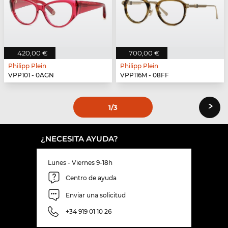
420,00 €
700,00 €
Philipp Plein
Philipp Plein
VPP101 - 0AGN
VPP116M - 08FF
›
1
/3
¿NECESITA AYUDA?
Lunes - Viernes 9-18h
Centro de ayuda
Enviar una solicitud
+34 919 01 10 26