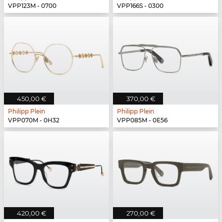
VPP123M - 0700
VPP166S - 0300
450,00 €
370,00 €
Philipp Plein
Philipp Plein
VPP070M - 0H32
VPP085M - 0E56
420,00 €
270,00 €