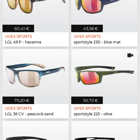
60,41 €
43,58 €
UVEX SPORTS
UVEX SPORTS
LGL 49 P - havanna
sportstyle 230 - blue mat
75,20 €
50,72 €
UVEX SPORTS
UVEX SPORTS
LGL 36 CV - peacock sand
sportstyle 225 - olive