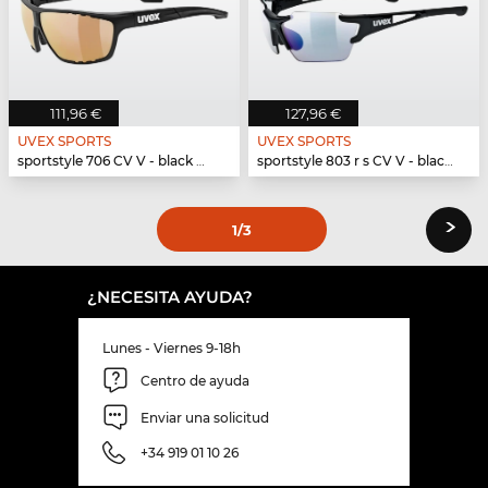
111,96 €
127,96 €
UVEX SPORTS
UVEX SPORTS
sportstyle 706 CV V - black mat
sportstyle 803 r s CV V - black mat
›
1
/3
¿NECESITA AYUDA?
Lunes - Viernes 9-18h
Centro de ayuda
Enviar una solicitud
+34 919 01 10 26