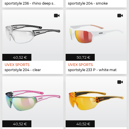
sportstyle 236 - rhino deep space mat
sportstyle 204 - smoke
40,52 €
50,72 €
UVEX SPORTS
UVEX SPORTS
sportstyle 204 - clear
sportstyle 233 P - white mat
40,52 €
40,52 €