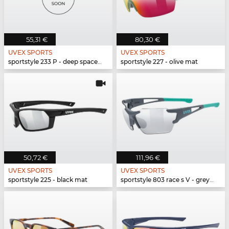
55,31 €
80,30 €
UVEX SPORTS
UVEX SPORTS
sportstyle 233 P - deep space mat
sportstyle 227 - olive mat
50,72 €
111,96 €
UVEX SPORTS
UVEX SPORTS
sportstyle 225 - black mat
sportstyle 803 race s V - grey mat mint