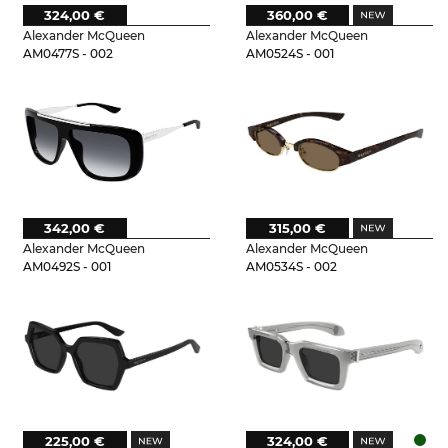
324,00 €
360,00 €
Alexander McQueen
Alexander McQueen
AM0477S - 002
AM0524S - 001
342,00 €
315,00 €
Alexander McQueen
Alexander McQueen
AM0492S - 001
AM0534S - 002
225,00 €
324,00 €