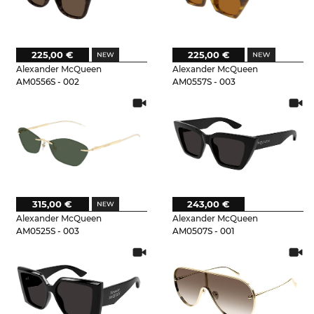
225,00 €
225,00 €
Alexander McQueen
Alexander McQueen
AM0556S - 002
AM0557S - 003
315,00 €
243,00 €
Alexander McQueen
Alexander McQueen
AM0525S - 003
AM0507S - 001