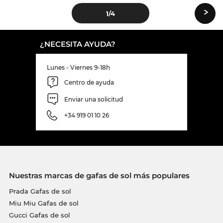
›
1
/4
¿NECESITA AYUDA?
Lunes - Viernes 9-18h
Centro de ayuda
Enviar una solicitud
+34 919 01 10 26
Nuestras marcas de gafas de sol más populares
Prada Gafas de sol
Miu Miu Gafas de sol
Gucci Gafas de sol