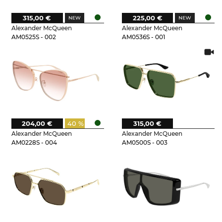
315,00 €
225,00 €
Alexander McQueen
Alexander McQueen
AM0525S - 002
AM0536S - 001
204,00 €
40 %
315,00 €
Alexander McQueen
Alexander McQueen
AM0228S - 004
AM0500S - 003