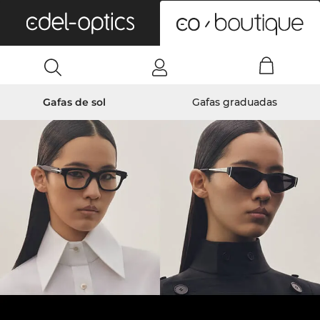
0
Gafas de sol
Gafas graduadas