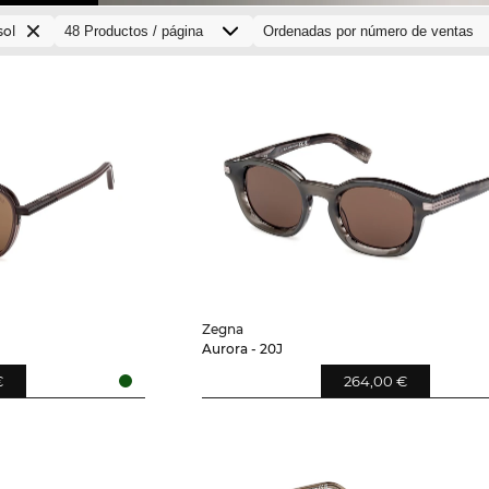
sol
Zegna
Aurora - 20J
€
264,00 €