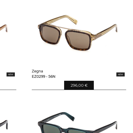
Zegna
EZ0299 - 56N
296,00 €