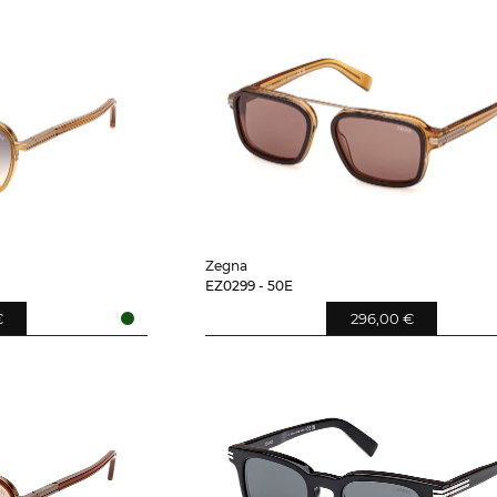
Zegna
EZ0299 - 50E
€
296,00 €