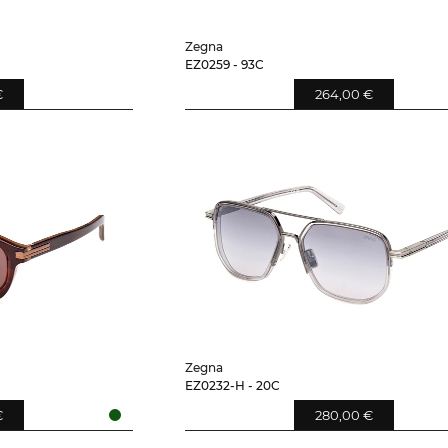
Zegna
EZ0259 - 93C
€
264,00 €
Zegna
EZ0232-H - 20C
€
280,00 €