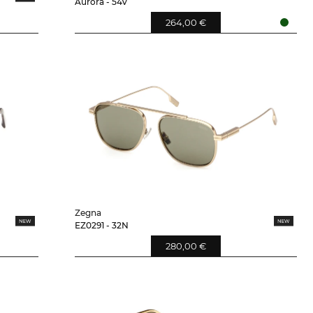
Aurora - 54V
264,00 €
Zegna
EZ0291 - 32N
280,00 €