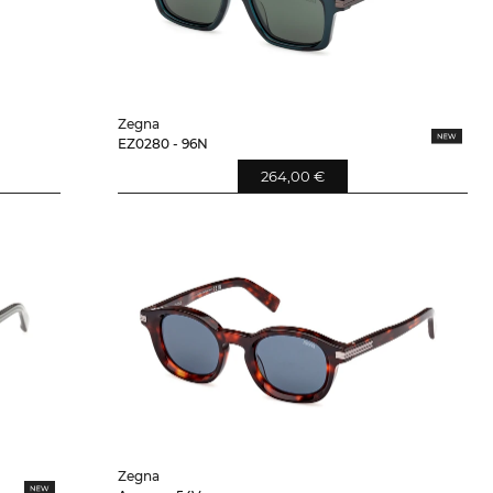
Zegna
EZ0280 - 96N
264,00 €
Zegna