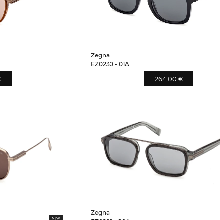
Zegna
EZ0230 - 01A
€
264,00 €
Zegna