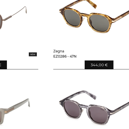
Zegna
EZ0286 - 47N
€
344,00 €