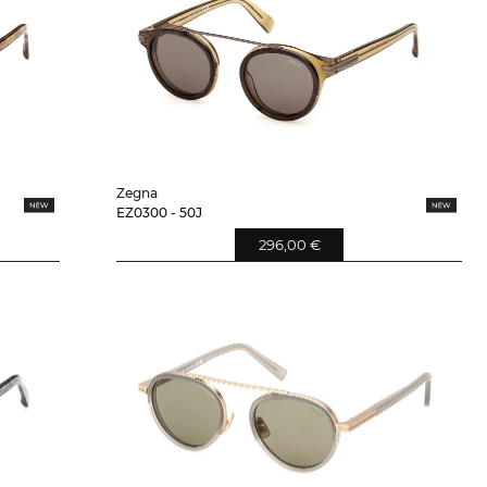
Zegna
EZ0300 - 50J
296,00 €