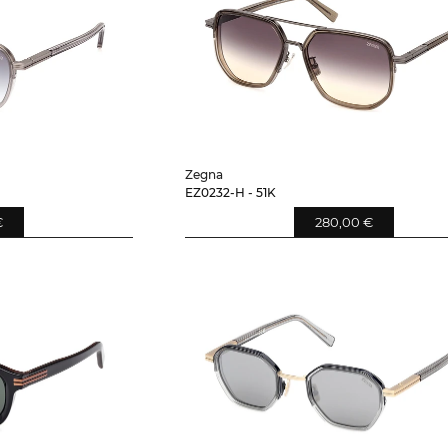
Zegna
EZ0232-H - 51K
€
280,00 €