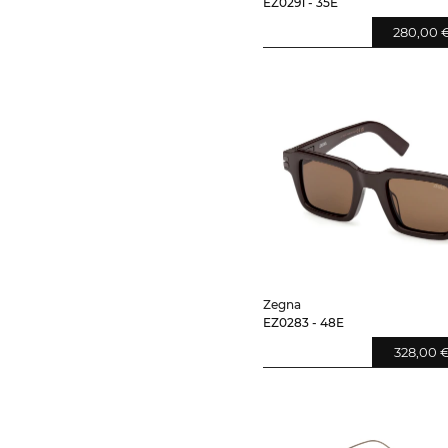
EZ0291 - 35E
280,00 
Zegna
EZ0283 - 48E
328,00 