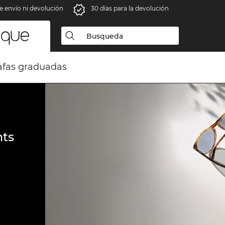
e envío ni devolución
30 días para la devolución
fas graduadas
ts