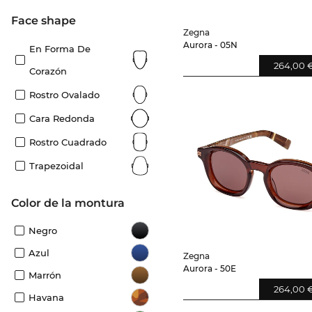
Face shape
Zegna
Aurora - 05N
En Forma De
264,00 
Corazón
Rostro Ovalado
Cara Redonda
Rostro Cuadrado
Trapezoidal
Color de la montura
Negro
Azul
Zegna
Aurora - 50E
Marrón
264,00 
Havana