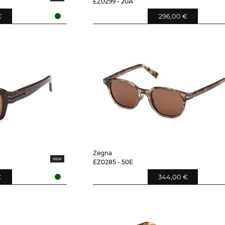
EZ0299 - 20A
€
296,00 €
Zegna
EZ0285 - 50E
€
344,00 €