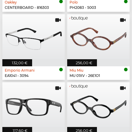
Oakley
Polo
CENTERBOARD - 816303
PH2083 - 5003
132,00 €
256,00 €
Emporio Armani
Miu Miu
EA1041 - 3094
MU 01XV - 26E1O1
117,60 €
256,00 €