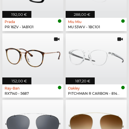
192,00 €
288,00 €
Prada
Miu Miu
PR 16ZV - 1AB1O1
MU 53WV - 1BC1O1
152,00 €
187,20 €
Ray-Ban
Oakley
RX7140 - 5687
PITCHMAN R CARBON - 814903