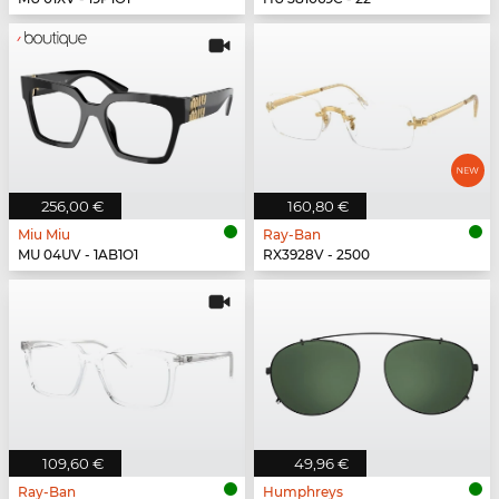
256,00 €
160,80 €
Miu Miu
Ray-Ban
MU 04UV - 1AB1O1
RX3928V - 2500
109,60 €
49,96 €
Ray-Ban
Humphreys