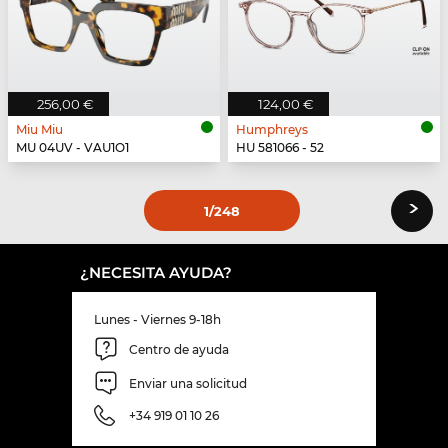
256,00 €
124,00 €
Miu Miu
Humphreys
MU 04UV - VAU1O1
HU 581066 - 52
›
1
/248
¿NECESITA AYUDA?
Lunes - Viernes 9-18h
Centro de ayuda
Enviar una solicitud
+34 919 01 10 26