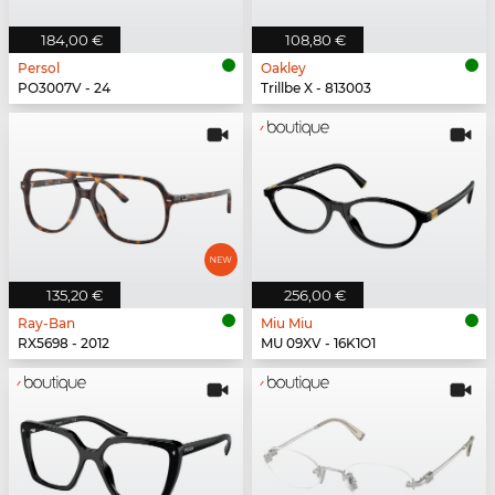
184,00 €
108,80 €
Persol
Oakley
PO3007V - 24
Trillbe X - 813003
135,20 €
256,00 €
Ray-Ban
Miu Miu
RX5698 - 2012
MU 09XV - 16K1O1