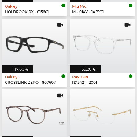
Oakley
Miu Miu
HOLBROOK RX - 815601
MU 01XV - 1AB1O1
117,60 €
135,20 €
Oakley
Ray-Ban
CROSSLINK ZERO - 807607
RX5421 - 2001