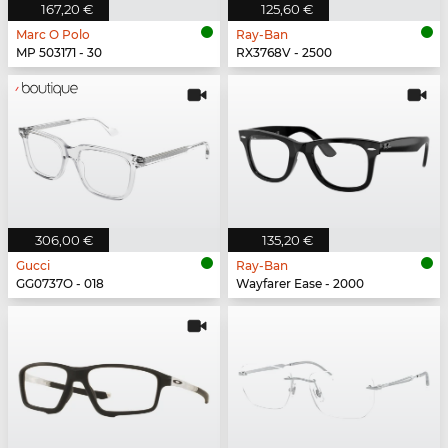
167,20 €
125,60 €
Marc O Polo
Ray-Ban
MP 503171 - 30
RX3768V - 2500
306,00 €
135,20 €
Gucci
Ray-Ban
GG0737O - 018
Wayfarer Ease - 2000