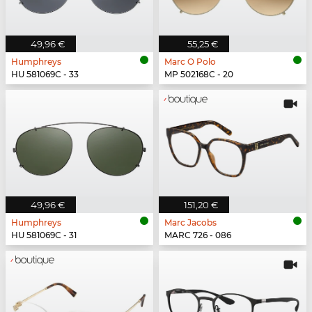
49,96 €
55,25 €
Humphreys
Marc O Polo
HU 581069C - 33
MP 502168C - 20
49,96 €
151,20 €
Humphreys
Marc Jacobs
HU 581069C - 31
MARC 726 - 086