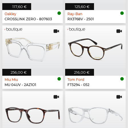
117,60 €
125,60 €
Oakley
Ray-Ban
CROSSLINK ZERO - 807603
RX3768V - 2501
256,00 €
216,00 €
Miu Miu
Tom Ford
MU 04UV - 2AZ1O1
FT5294 - 052