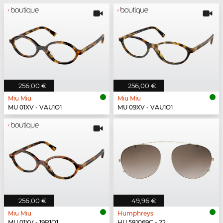
256,00 €
256,00 €
Miu Miu
Miu Miu
MU 01XV - VAU1O1
MU 09XV - VAU1O1
256,00 €
49,96 €
Miu Miu
Humphreys
MU 01XV - 19P1O1
HU 581069C - 22