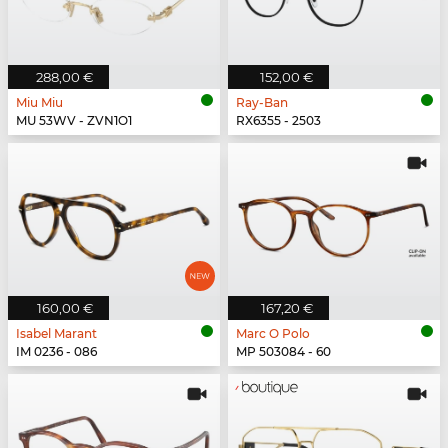
288,00 €
152,00 €
Miu Miu
Ray-Ban
MU 53WV - ZVN1O1
RX6355 - 2503
160,00 €
167,20 €
Isabel Marant
Marc O Polo
IM 0236 - 086
MP 503084 - 60