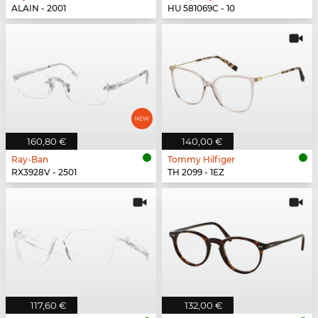
ALAIN - 2001
HU 581069C - 10
160,80 €
140,00 €
Ray-Ban
Tommy Hilfiger
RX3928V - 2501
TH 2099 - 1EZ
117,60 €
132,00 €