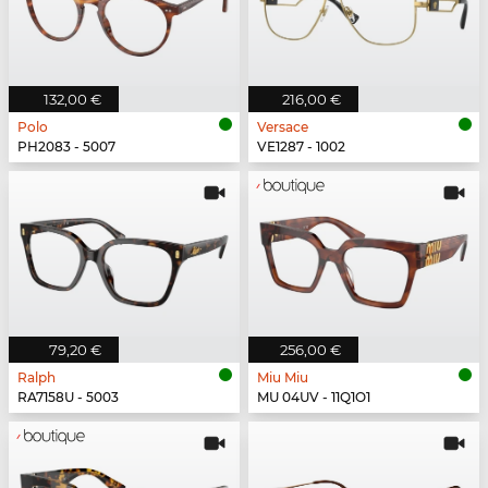
132,00 €
216,00 €
Polo
Versace
PH2083 - 5007
VE1287 - 1002
79,20 €
256,00 €
Ralph
Miu Miu
RA7158U - 5003
MU 04UV - 11Q1O1