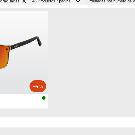
 graduadas
44 %