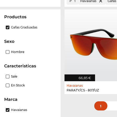
Havaianas
Gafas
1
Productos
Gafas Graduadas
Sexo
Hombre
Caracteristicas
Sale
66,85 €
En Stock
Havaianas
PARATY/CS - 807/UZ
Marca
1
Havaianas