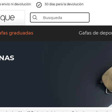
e envío ni devolución
30 días para la devolución
afas graduadas
Gafas de depo
NAS