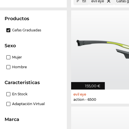
evil eye
Gafas 
151
Productos
Gafas Graduadas
Sexo
Mujer
Hombre
Caracteristicas
155,00 €
En Stock
evil eye
action - 6500
Adaptación Virtual
Marca