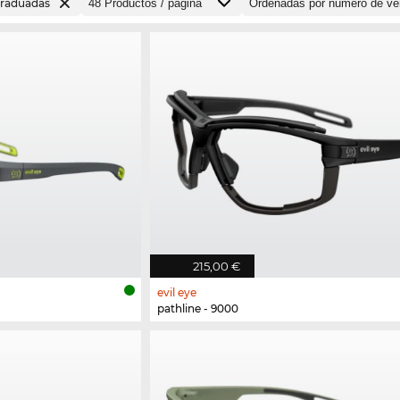
graduadas
215,00 €
evil eye
pathline - 9000