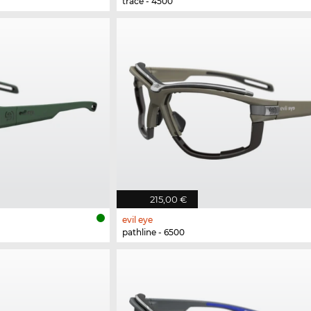
trace - 4500
215,00 €
evil eye
pathline - 6500