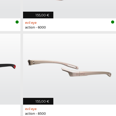
155,00 €
evil eye
action - 6000
155,00 €
evil eye
action - 8500