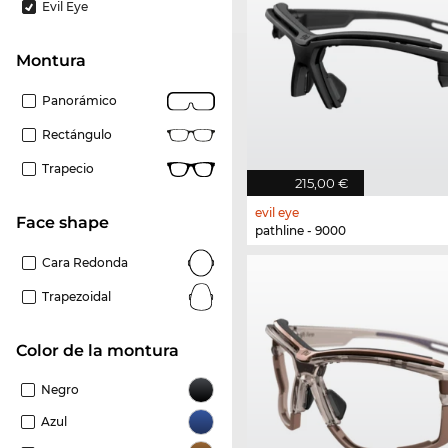
Evil Eye
Montura
Panorámico
Rectángulo
Trapecio
215,00 €
evil eye
Face shape
pathline - 9000
Cara Redonda
Trapezoidal
Color de la montura
Negro
Azul