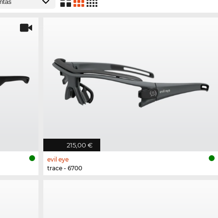
215,00 €
evil eye
trace - 6700