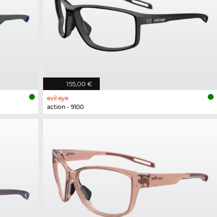
155,00 €
evil eye
action - 9100