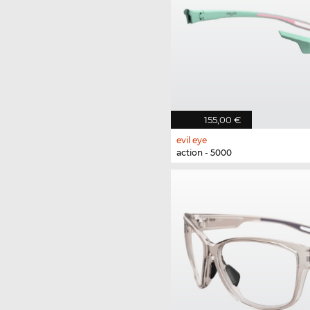
155,00 €
evil eye
action - 5000