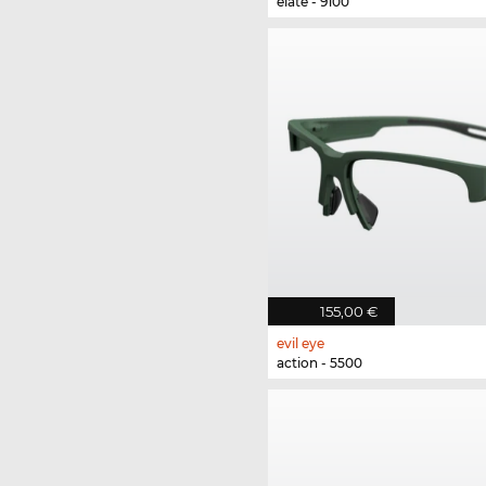
elate - 9100
155,00 €
evil eye
action - 5500