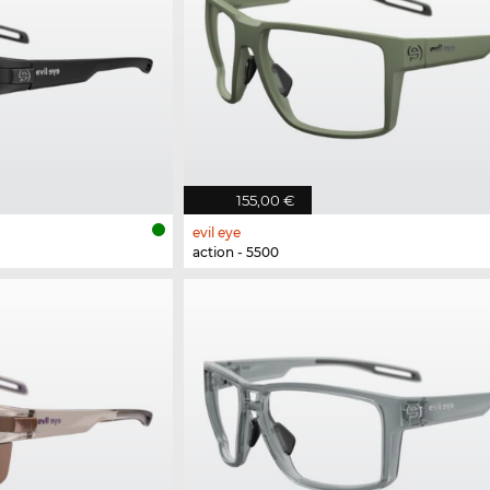
155,00 €
evil eye
action - 5500