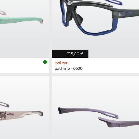
215,00 €
evil eye
pathline - 6600