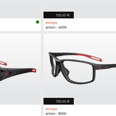
155,00 €
evil eye
action - 4000
155,00 €
evil eye
action - 9000