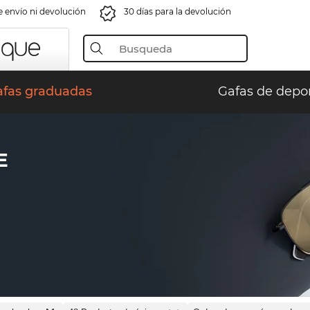
e envío ni devolución
30 días para la devolución
afas graduadas
Gafas de depo
E