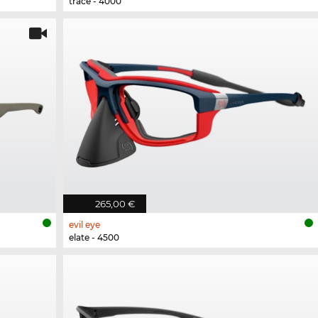
trace - 4000
265,00 €
evil eye
elate - 4500