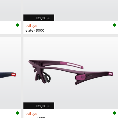
189,00 €
evil eye
elate - 9000
189,00 €
evil eye