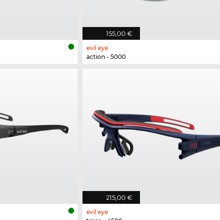
155,00 €
evil eye
action - 5000
215,00 €
evil eye