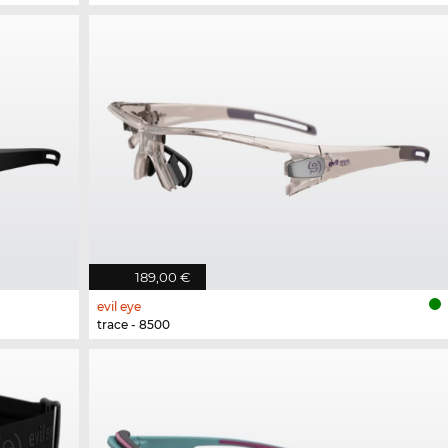
189,00 €
evil eye
trace - 8500