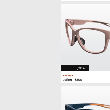
155,00 €
evil eye
action - 3500