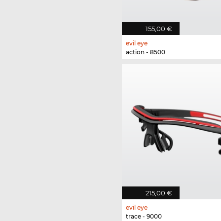
155,00 €
evil eye
action - 8500
215,00 €
evil eye
trace - 9000