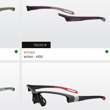
155,00 €
evil eye
action - 4100