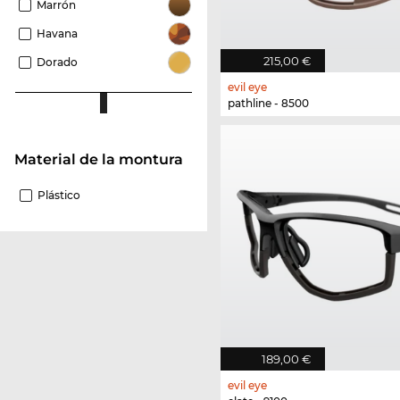
Marrón
Havana
215,00 €
Dorado
evil eye
pathline - 8500
Material de la montura
Plástico
189,00 €
evil eye