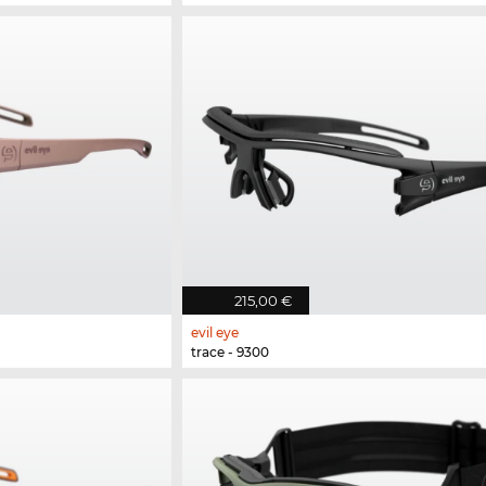
215,00 €
evil eye
trace - 9300