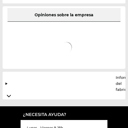
Opiniones sobre la empresa
Infor
del
fabric
¿NECESITA AYUDA?
Lunes - Viernes 9-18h