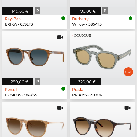
149,60 €
P
196,00 €
P
Ray-Ban
Burberry
ERIKA - 6592T3
Willow - 3854T5
280,00 €
P
320,00 €
Persol
Prada
PO3108S - 960/S3
PR A16S - 21J70R