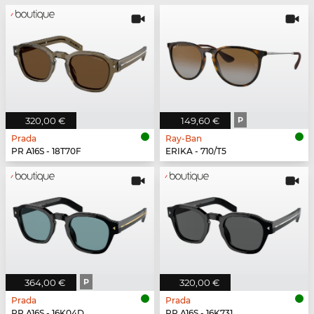
320,00 €
149,60 €
P
Prada
Ray-Ban
PR A16S - 18T70F
ERIKA - 710/T5
364,00 €
P
320,00 €
Prada
Prada
PR A16S - 16K04D
PR A16S - 16K731