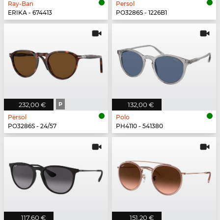
Ray-Ban
Persol
ERIKA - 674413
PO3286S - 1226B1
232,00 €
P
132,00 €
Persol
Polo
PO3286S - 24/57
PH4110 - 541380
117,60 €
151,20 €