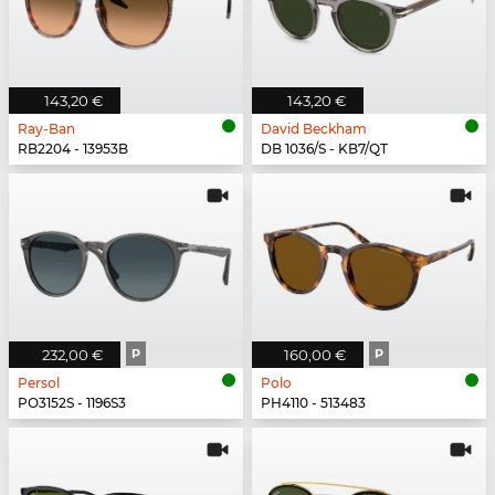
143,20 €
143,20 €
Ray-Ban
David Beckham
RB2204 - 13953B
DB 1036/S - KB7/QT
232,00 €
P
160,00 €
P
Persol
Polo
PO3152S - 1196S3
PH4110 - 513483