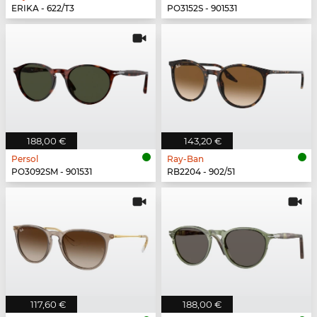
ERIKA - 622/T3
PO3152S - 901531
188,00 €
143,20 €
Persol
Ray-Ban
PO3092SM - 901531
RB2204 - 902/51
117,60 €
188,00 €