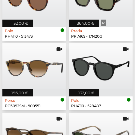
132,00 €
364,00 €
P
Polo
Prada
PH4110 - 513473
PR A16S - 17N20G
196,00 €
132,00 €
Persol
Polo
PO3092SM - 900551
PH4110 - 528487