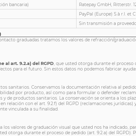
ción bancaria)
Ratepay GmbH, Ritterstr. 12
PayPal (Europe) S.à r.l. et
Sin transmisión a proveed
)
contacto graduadas tratamos los valores de refracción/graduación
e al art. 9.2.a) del RGPD
, que usted otorga durante el proceso d
tos para el futuro. Sin estos datos no podemos fabricar ayudas
tos sanitarios. Conservamos la documentación relativa al pedido, 
bilidad por producto, así como para formular o defender reclamaci
 de productos sanitarios. La conservación se orienta a los plazo
 f) en relación con el art. 9.2.f) del RGPD (reclamaciones jurídicas
te vinculada a su finalidad.
 los valores de graduación visual que usted nos ha indicado, pa
usted otorga durante el proceso de pedido (art. 9.2.a) del RGPD)