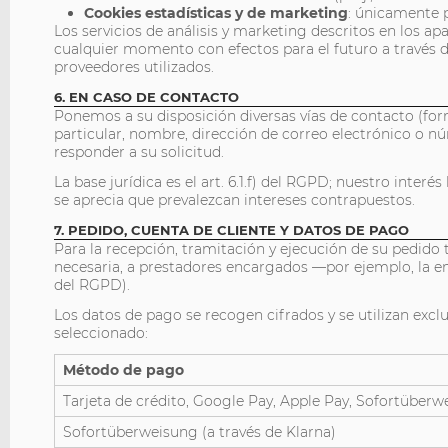
Cookies estadísticas y de marketing
: únicamente p
Los servicios de análisis y marketing descritos en los 
cualquier momento con efectos para el futuro a través de
proveedores utilizados.
6. EN CASO DE CONTACTO
Ponemos a su disposición diversas vías de contacto (form
particular, nombre, dirección de correo electrónico o 
responder a su solicitud.
La base jurídica es el art. 6.1.f) del RGPD; nuestro inter
se aprecia que prevalezcan intereses contrapuestos.
7. PEDIDO, CUENTA DE CLIENTE Y DATOS DE PAGO
Para la recepción, tramitación y ejecución de su pedido 
necesaria, a prestadores encargados —por ejemplo, la emp
del RGPD).
Los datos de pago se recogen cifrados y se utilizan exc
seleccionado:
Método de pago
Tarjeta de crédito, Google Pay, Apple Pay, Sofortüberw
Sofortüberweisung (a través de Klarna)