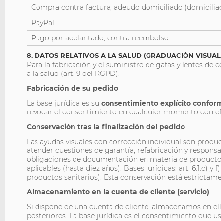
Compra contra factura, adeudo domiciliado (domicilia
PayPal
Pago por adelantado, contra reembolso
8. DATOS RELATIVOS A LA SALUD (GRADUACIÓN VISUAL
Para la fabricación y el suministro de gafas y lentes de 
a la salud (art. 9 del RGPD).
Fabricación de su pedido
La base jurídica es su
consentimiento explícito conform
revocar el consentimiento en cualquier momento con efec
Conservación tras la finalización del pedido
Las ayudas visuales con corrección individual son produc
atender cuestiones de garantía, refabricación y responsa
obligaciones de documentación en materia de productos y
aplicables (hasta diez años). Bases jurídicas: art. 6.1.c) y
productos sanitarios). Esta conservación está estrictamen
Almacenamiento en la cuenta de cliente (servicio)
Si dispone de una cuenta de cliente, almacenamos en ella
posteriores. La base jurídica es el consentimiento que 