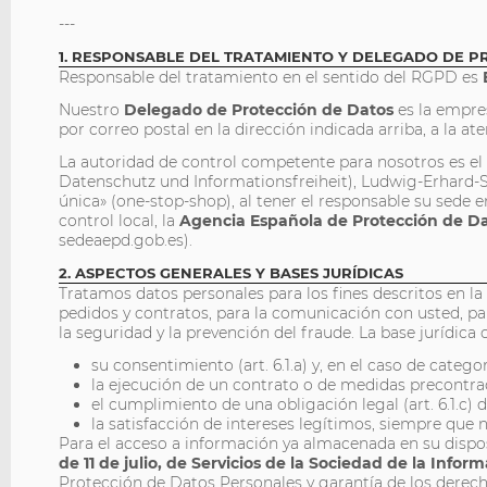
---
1. RESPONSABLE DEL TRATAMIENTO Y DELEGADO DE P
Responsable del tratamiento en el sentido del RGPD es
Nuestro
Delegado de Protección de Datos
es la empr
por correo postal en la dirección indicada arriba, a la 
La autoridad de control competente para nosotros es e
Datenschutz und Informationsfreiheit), Ludwig-Erhard-S
única» (one-stop-shop), al tener el responsable su sed
control local, la
Agencia Española de Protección de D
sedeaepd.gob.es).
2. ASPECTOS GENERALES Y BASES JURÍDICAS
Tratamos datos personales para los fines descritos en la 
pedidos y contratos, para la comunicación con usted, par
la seguridad y la prevención del fraude. La base jurídic
su consentimiento (art. 6.1.a) y, en el caso de categor
la ejecución de un contrato o de medidas precontract
el cumplimiento de una obligación legal (art. 6.1.c) 
la satisfacción de intereses legítimos, siempre que no
Para el acceso a información ya almacenada en su dispos
de 11 de julio, de Servicios de la Sociedad de la Info
Protección de Datos Personales y garantía de los derec