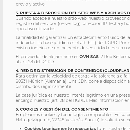
previo y activo.
3. PUESTA A DISPOSICIÓN DEL SITIO WEB Y ARCHIVOS
Cuando accede a nuestro sitio web, nuestro proveedor 
registro del servidor (server log): dirección IP, fecha y 
operativo utilizados.
La finalidad es garantizar un establecimiento fluido de l
indebidos. La base jurídica es el art. 6.1.f) del RGPD. P
existen indicios de un incidente de seguridad o de un us
El proveedor de alojamiento es
OVH SAS
, 2 Rue Kellerm
al art. 28 del RGPD.
4. RED DE DISTRIBUCIÓN DE CONTENIDOS (CLOUDFLAR
Para optimizar la velocidad de carga y la tolerancia a fa
80331 Múnich (Alemania). Una CDN pone a disposición ar
distribuidos regionalmente.
La base jurídica es nuestro interés legítimo en una presen
encargo nuestro (art. 28 del RGPD). Más información e
5. COOKIES Y GESTIÓN DEL CONSENTIMIENTO
Empleamos cookies y tecnologías comparables. En su pr
Haltegelvägen 1b, 72348 Västerås, Suecia) le solicita su
Cookies técnicamente necesarias
(p. ej., cesta de