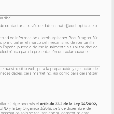
rriba).
ede contactar a través de datenschutz@edel-optics.de o
bertad de Información (Hamburgischer Beauftragter für
d principal en el marco del mecanismo de «ventanilla
n España, puede dirigirse igualmente a su autoridad de
electrónica para la presentación de reclamaciones:
 de nuestro sitio web, para la preparación y ejecución de
s necesidades, para marketing, así como para garantizar
milares) rige además el
artículo 22.2 de la Ley 34/2002,
RGPD y la Ley Orgánica 3/2018, de 5 de diciembre, de
necesarios solo se realizan con su consentimiento