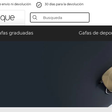
e envío ni devolución
30 días para la devolución
fas graduadas
Gafas de depo