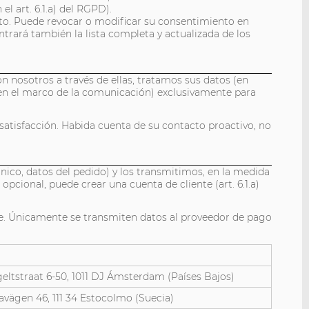
l art. 6.1.a) del RGPD).
ento. Puede revocar o modificar su consentimiento en
ntrará también la lista completa y actualizada de los
n nosotros a través de ellas, tratamos sus datos (en
 en el marco de la comunicación) exclusivamente para
na satisfacción. Habida cuenta de su contacto proactivo, no
nico, datos del pedido) y los transmitimos, en la medida
pcional, puede crear una cuenta de cliente (art. 6.1.a)
nte. Únicamente se transmiten datos al proveedor de pago
eltstraat 6-50, 1011 DJ Ámsterdam (Países Bajos)
avägen 46, 111 34 Estocolmo (Suecia)