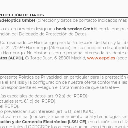
ROTECCIÓN DE DATOS
Edeloptics GmbH
(dirección y datos de contacto indicados más a
esa externamente designada
beck service GmbH
, con la que pu
atención del Delegado de Protección de Datos.
l Comisionado de Hamburgo para la Protección de Datos y la Li
tr. 22, 20459 Hamburgo (Alemania), en su condición de autorida
e en Hamburgo. No obstante, como persona interesada residente e
atos (AEPD)
, C/ Jorge Juan, 6, 28001 Madrid,
www.aepd.es
(sede 
presente Política de Privacidad, en particular para la prestación
a el análisis y la configuración de nuestra oferta conforme a la
a correspondiente es —según el tratamiento de que se trate—:
ías especiales de datos, art. 9.2.a) del RGPD);
uales (art. 6.1.b) del RGPD);
del RGPD);
 prevalezcan sus intereses (art. 6.1.f) del RGPD).
itivo terminal (cookies, almacenamiento local y tecnologías si
rmación y de Comercio Electrónico (LSSI-CE)
, en relación con el 
hos digitales (LOPDGDD): los accesos que no sean técnicamente 