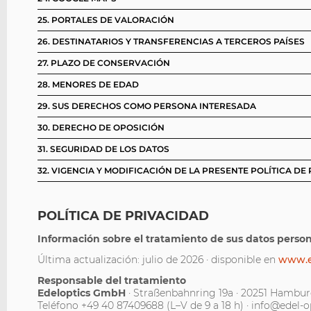
25. PORTALES DE VALORACIÓN
26. DESTINATARIOS Y TRANSFERENCIAS A TERCEROS PAÍSES
27. PLAZO DE CONSERVACIÓN
28. MENORES DE EDAD
29. SUS DERECHOS COMO PERSONA INTERESADA
30. DERECHO DE OPOSICIÓN
31. SEGURIDAD DE LOS DATOS
32. VIGENCIA Y MODIFICACIÓN DE LA PRESENTE POLÍTICA DE
POLÍTICA DE PRIVACIDAD
Información sobre el tratamiento de sus datos persona
Última actualización: julio de 2026 · disponible en
www.ed
Responsable del tratamiento
Edeloptics GmbH
· Straßenbahnring 19a · 20251 Hambur
Teléfono +49 40 87409688 (L–V de 9 a 18 h) · info@edel-o