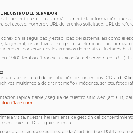
 DE REGISTRO DEL SERVIDOR
de alojamiento recopila automáticamente la información que su 
hora del acceso, nombre y URL del archivo solicitado, URL de refer
a conexión, la seguridad y estabilidad del sistema, así como el e
or regla general, los archivos de registro se eliminan o anonimiza
o indebido, conservamos los archivos de registro afectados hasta
ann, 59100 Roubaix (Francia) (ubicación del servidor en la UE). 
E)
llos utilizamos la red de distribución de contenidos (CDN) de
Clo
chivos multimedia de gran tamaño (imágenes, scripts, fotografí
tación rápida, fiable y segura de nuestro sitio web (art. 6.1.f) d
n
cloudflare.com
.
imera visita, nuestra herramienta de gestión del consentimien
 consentimiento. Distinguimos entre:
 la compra, inicio de sesión, seguridad): art. 6.1.f) del RGPD, no r