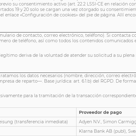
revio su consentimiento activo (art. 22.2 LSSI-CE en relación con e
apartados 19 y 20 solo se cargan una vez otorgado su consentimi
l enlace «Configuración de cookies» del pie de página. Allí enco
ulario de contacto, correo electrónico, teléfono). Si contacta co
número de teléfono, así como todos los contenidos comunicados
és legítimo deriva de la voluntad de atender su solicitud a su ple
tratamos los datos necesarios (nombre, dirección, correo electró
resa de reparto—. Base jurídica: art. 6.1.b) del RGPD. De forma o
lusivamente para la tramitación de la transacción correspondie
Proveedor de pago
eisung (transferencia inmediata)
Adyen N.V., Simon Carmigg
Klarna Bank AB (publ), Sve