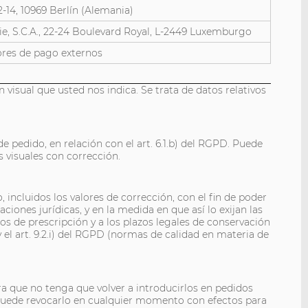
-14, 10969 Berlín (Alemania)
 Cie, S.C.A., 22-24 Boulevard Royal, L-2449 Luxemburgo
ores de pago externos
 visual que usted nos indica. Se trata de datos relativos
e pedido, en relación con el art. 6.1.b) del RGPD. Puede
 visuales con corrección.
incluidos los valores de corrección, con el fin de poder
ones jurídicas, y en la medida en que así lo exijan las
s de prescripción y a los plazos legales de conservación
) y el art. 9.2.i) del RGPD (normas de calidad en materia de
ra que no tenga que volver a introducirlos en pedidos
. Puede revocarlo en cualquier momento con efectos para