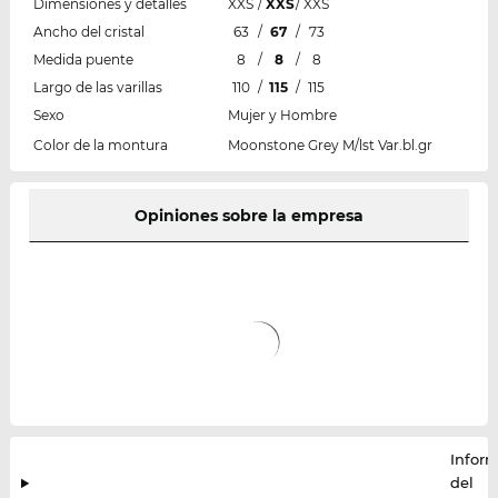
Dimensiones y detalles
XXS
/
XXS
/
XXS
Ancho del cristal
63
/
67
/
73
Medida puente
8
/
8
/
8
Largo de las varillas
110
/
115
/
115
Sexo
Mujer y Hombre
Color de la montura
Moonstone Grey M/lst Var.bl.gr
Opiniones sobre la empresa
Infor
del