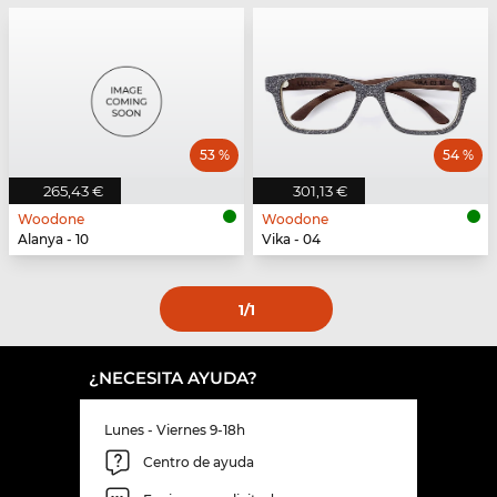
53 %
54 %
265,43 €
301,13 €
Woodone
Woodone
Alanya - 10
Vika - 04
1
/1
¿NECESITA AYUDA?
Lunes - Viernes 9-18h
Centro de ayuda