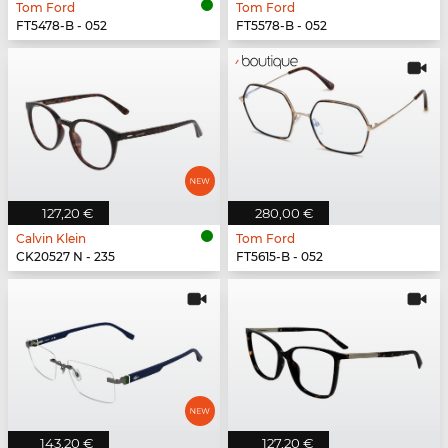
Tom Ford
Tom Ford
FT5478-B - 052
FT5578-B - 052
127,20 €
280,00 €
Calvin Klein
Tom Ford
CK20527 N - 235
FT5615-B - 052
143,20 €
127,20 €