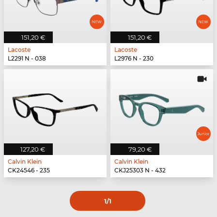
151,20 €
151,20 €
Lacoste
Lacoste
L2291 N - 038
L2976 N - 230
127,20 €
79,20 €
Calvin Klein
Calvin Klein
CK24546 - 235
CKJ25303 N - 432
1
/1