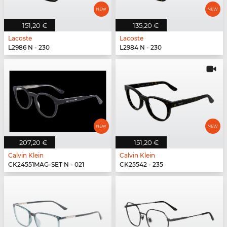
151,20 €
135,20 €
Lacoste
Lacoste
L2986 N - 230
L2984 N - 230
207,20 €
151,20 €
Calvin Klein
Calvin Klein
CK24551MAG-SET N - 021
CK25542 - 235