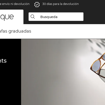
e envío ni devolución
30 días para la devolución
fas graduadas
ts