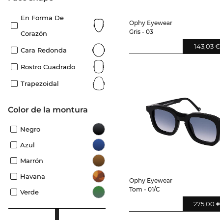
En Forma De
Ophy Eyewear
Gris - 03
Corazón
143,03 
Cara Redonda
Rostro Cuadrado
Trapezoidal
Color de la montura
Negro
Azul
Marrón
Havana
Ophy Eyewear
Tom - 01/C
Verde
275,00 