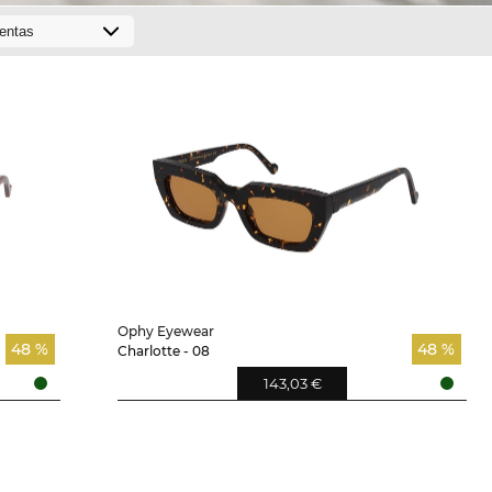
Ophy Eyewear
48 %
48 %
Charlotte - 08
143,03 €