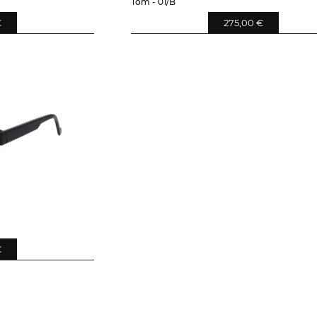
Tom - 01/B
€
275,00 €
€