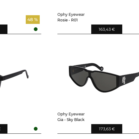
Ophy Eyewear
48 %
Rosie - R01
€
163,43 €
Ophy Eyewear
Gia - Sky Black
€
173,63 €