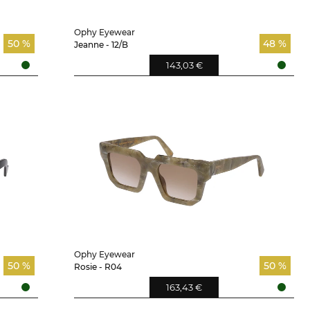
Ophy Eyewear
50 %
48 %
Jeanne - 12/B
143,03 €
Ophy Eyewear
50 %
50 %
Rosie - R04
163,43 €