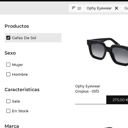
Ophy Eyewear
Ga
22
Productos
Gafas De Sol
Sexo
Mujer
Hombre
Ophy Eyewear
Caracteristicas
Gropius - 01/D
275,00 
Sale
En Stock
Marca