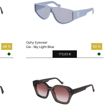
Ophy Eyewear
48 %
50 %
Gia - Sky Light Blue
173,63 €