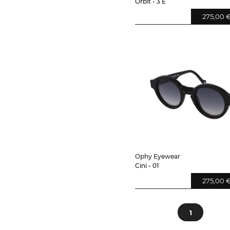
Orbit - 3 E
275,00 
Ophy Eyewear
Cini - 01
275,00 
1