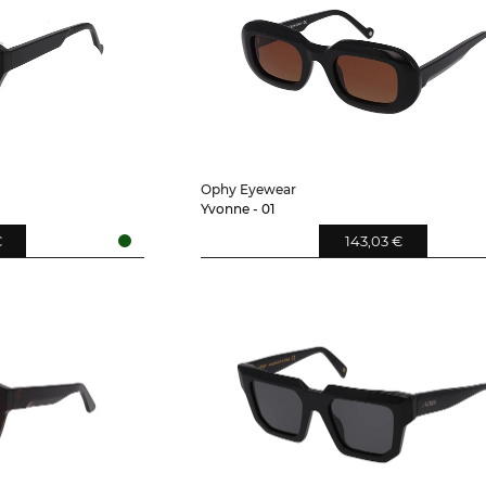
Ophy Eyewear
Yvonne - 01
€
143,03 €