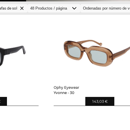
fas de sol
Ophy Eyewear
Yvonne - 30
€
143,03 €