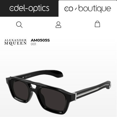
0
AM0505S
001