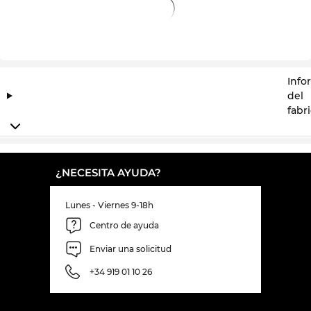
Info
del
fabr
¿NECESITA AYUDA?
Lunes - Viernes 9-18h
Centro de ayuda
Enviar una solicitud
+34 919 01 10 26