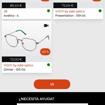
89,40 €
72,00 €
JB
VOOY by edel-optics
Avelina - 4
Presentation - 109-04
40 %
72,00 €
VOOY by edel-optics
Dinner - 105-04
1
/1
¿NECESITA AYUDA?