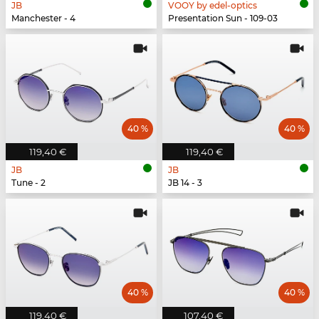
JB
VOOY by edel-optics
Manchester - 4
Presentation Sun - 109-03
40 %
40 %
119,40 €
119,40 €
JB
JB
Tune - 2
JB 14 - 3
40 %
40 %
119,40 €
107,40 €