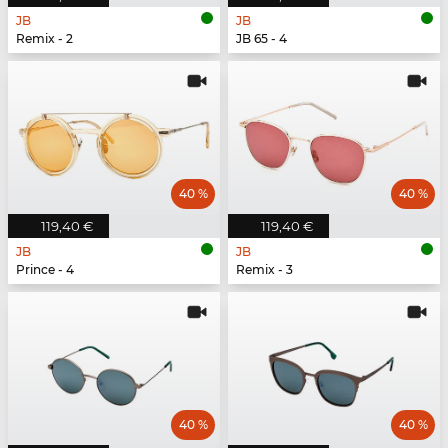
JB
JB
Remix - 2
JB 65 - 4
40 %
40 %
119,40 €
119,40 €
JB
JB
Prince - 4
Remix - 3
40 %
40 %