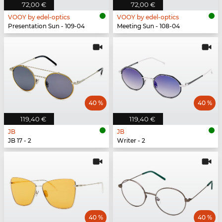
72,00 €
72,00 €
VOOY by edel-optics
VOOY by edel-optics
Presentation Sun - 109-04
Meeting Sun - 108-04
40 %
40 %
119,40 €
119,40 €
JB
JB
JB 17 - 2
Writer - 2
40 %
40 %