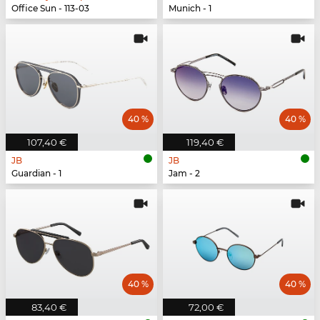
Office Sun - 113-03
Munich - 1
40 %
40 %
107,40 €
119,40 €
JB
JB
Guardian - 1
Jam - 2
40 %
40 %
83,40 €
72,00 €