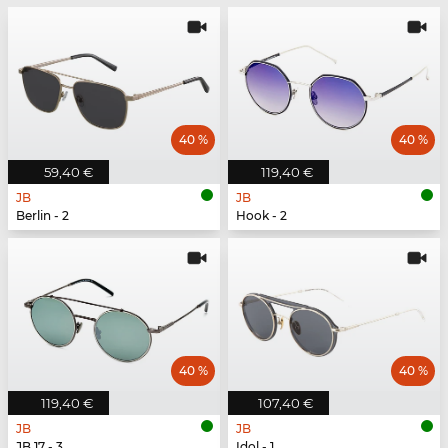
40 %
40 %
59,40 €
119,40 €
JB
JB
Berlin - 2
Hook - 2
40 %
40 %
119,40 €
107,40 €
JB
JB
JB 17 - 3
Idol - 1