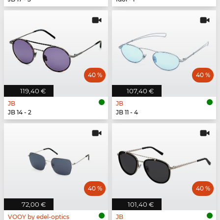
40 %
40 %
119,40 €
107,40 €
JB
JB
JB 14 - 2
JB 11 - 4
40 %
40 %
72,00 €
101,40 €
VOOY by edel-optics
JB