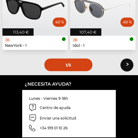
40 %
40 %
113,40 €
107,40 €
JB
JB
NewYork - 1
Idol - 1
›
1
/5
¿NECESITA AYUDA?
Lunes - Viernes 9-18h
Centro de ayuda
Enviar una solicitud
+34 919 01 10 26