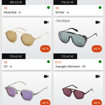
89,40 €
119,40 €
JB
JB
Musickid - 4
Writer - 4
40 %
40 %
119,40 €
113,40 €
JB
EYO
DJ - 4
Juergen Altmann - 01
40 %
40 %