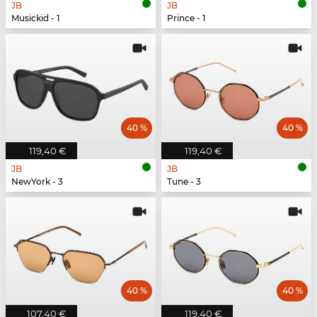
JB
JB
Musickid - 1
Prince - 1
40 %
40 %
119,40 €
119,40 €
JB
JB
NewYork - 3
Tune - 3
40 %
40 %
107,40 €
119,40 €