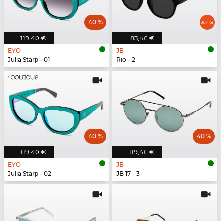
40 %
119,40 €
83,40 €
EYO
JB
Julia Starp - 01
Rio - 2
40 %
40 %
119,40 €
119,40 €
EYO
JB
Julia Starp - 02
JB 17 - 3