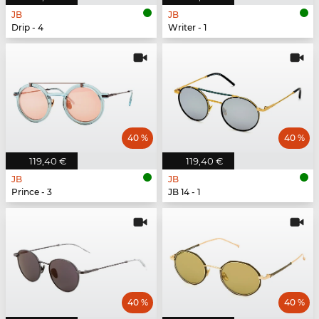
JB
JB
Drip - 4
Writer - 1
40 %
40 %
119,40 €
119,40 €
JB
JB
Prince - 3
JB 14 - 1
40 %
40 %