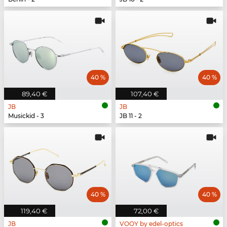
40 %
40 %
89,40 €
107,40 €
JB
JB
Musickid - 3
JB 11 - 2
40 %
40 %
119,40 €
72,00 €
JB
VOOY by edel-optics