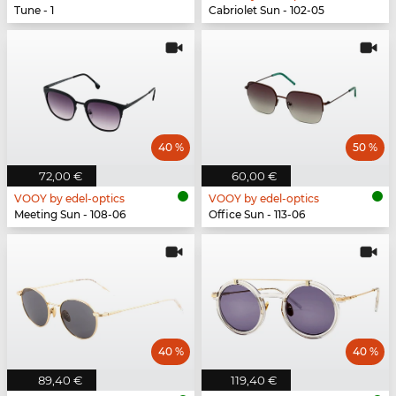
Tune - 1
Cabriolet Sun - 102-05
40 %
50 %
72,00 €
60,00 €
VOOY by edel-optics
VOOY by edel-optics
Meeting Sun - 108-06
Office Sun - 113-06
40 %
40 %
89,40 €
119,40 €