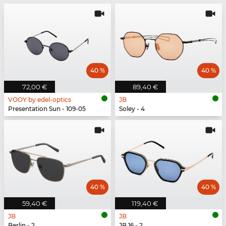
40 %
40 %
72,00 €
89,40 €
VOOY by edel-optics
JB
Presentation Sun - 109-05
Soley - 4
40 %
40 %
59,40 €
119,40 €
JB
JB
Berlin - 2
JB 16 - 2