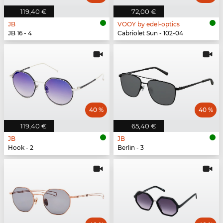
119,40 €
72,00 €
JB
VOOY by edel-optics
JB 16 - 4
Cabriolet Sun - 102-04
40 %
40 %
119,40 €
65,40 €
JB
JB
Hook - 2
Berlin - 3