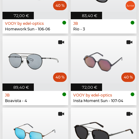
40 %
72,00 €
83,40 €
VOOY by edel-optics
JB
Homework Sun - 106-06
Rio - 3
40 %
40 %
89,40 €
72,00 €
JB
VOOY by edel-optics
Boavista - 4
Insta Moment Sun - 107-04