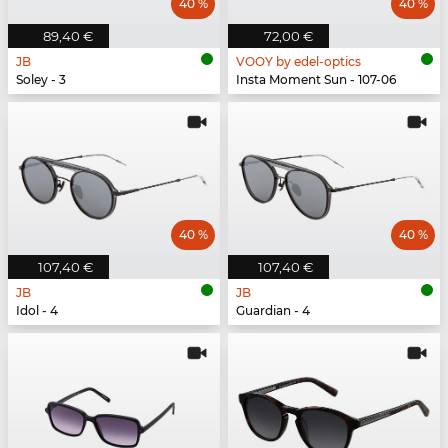
40 %
40 %
89,40 €
72,00 €
JB
VOOY by edel-optics
Soley - 3
Insta Moment Sun - 107-06
40 %
40 %
107,40 €
107,40 €
JB
JB
Idol - 4
Guardian - 4