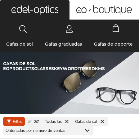
0
Gafas de sol
Gafas graduadas
Gafas de deporte
GAFAS DE SOL
EOPRODUCTSGLASSESKEYWORDTREESDKMS
Filtro
Todas las
Gafas de sol
201