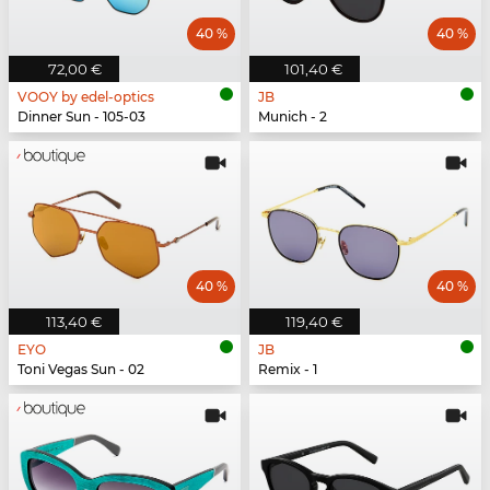
40 %
40 %
72,00 €
101,40 €
VOOY by edel-optics
JB
Dinner Sun - 105-03
Munich - 2
40 %
40 %
113,40 €
119,40 €
EYO
JB
Toni Vegas Sun - 02
Remix - 1