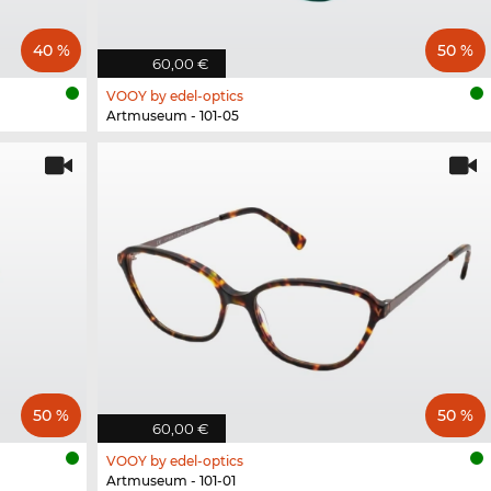
40 %
50 %
60,00 €
VOOY by edel-optics
Artmuseum - 101-05
50 %
50 %
60,00 €
VOOY by edel-optics
Artmuseum - 101-01