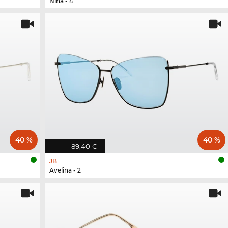
Nina - 4
40 %
40 %
89,40 €
JB
Avelina - 2