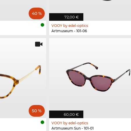
40 %
72,00 €
VOOY by edel-optics
Artmuseum - 101-06
50 %
60,00 €
VOOY by edel-optics
Artmuseum Sun - 101-01