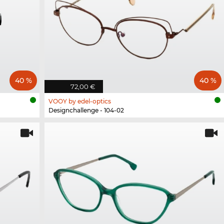
40 %
40 %
72,00 €
VOOY by edel-optics
Designchallenge - 104-02