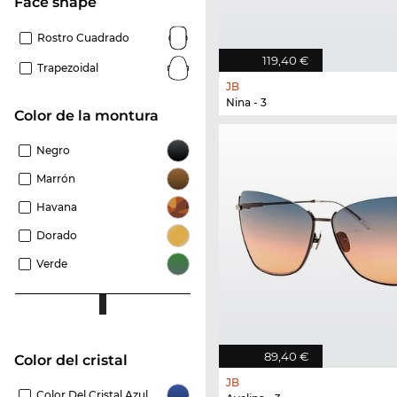
Face shape
Rostro Cuadrado
119,40 €
Trapezoidal
JB
Nina - 3
Color de la montura
Negro
Marrón
Havana
Dorado
Verde
89,40 €
Color del cristal
JB
Color Del Cristal Azul