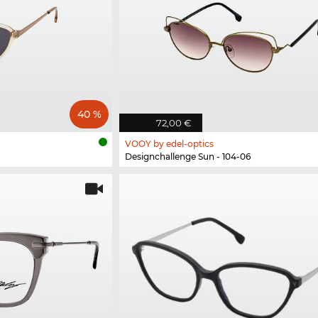
40 %
72,00 €
VOOY by edel-optics
Designchallenge Sun - 104-06