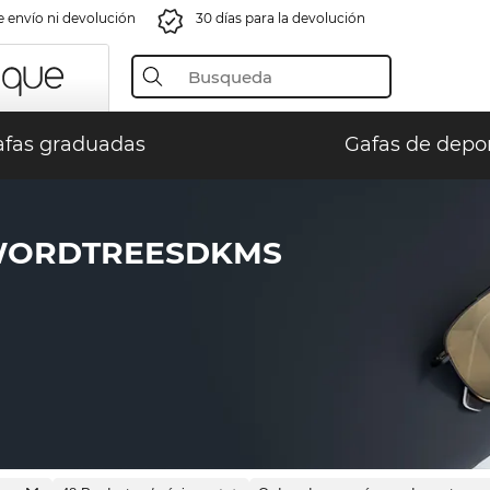
e envío ni devolución
30 días para la devolución
fas graduadas
Gafas de depo
WORDTREESDKMS