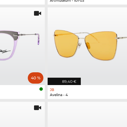
Artmuseum - 101-03
40 %
89,40 €
JB
Avelina - 4