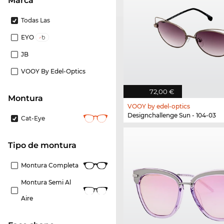
Marca
Todas Las
EYO
JB
VOOY By Edel-Optics
72,00 €
Montura
VOOY by edel-optics
Designchallenge Sun - 104-03
Cat-Eye
Tipo de montura
Montura Completa
Montura Semi Al
Aire