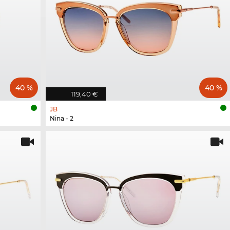
40 %
40 %
119,40 €
JB
Nina - 2