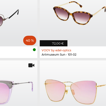
40 %
72,00 €
VOOY by edel-optics
Artmuseum Sun - 101-02