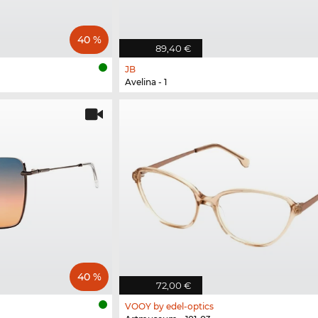
40 %
89,40 €
JB
Avelina - 1
40 %
72,00 €
VOOY by edel-optics