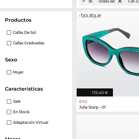
Todas las
Cat-E
36
Productos
Gafas De Sol
Gafas Graduadas
Sexo
Mujer
Caracteristicas
119,40 €
Sale
EYO
Julia Starp - 01
En Stock
Adaptación Virtual