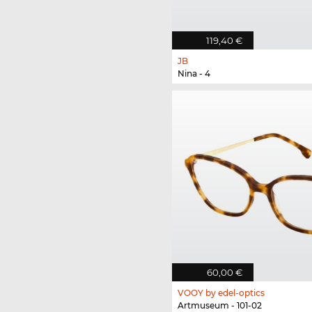
119,40 €
JB
Nina - 4
60,00 €
VOOY by edel-optics
Artmuseum - 101-02