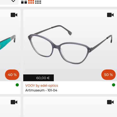
40 %
50 %
60,00 €
VOOY by edel-optics
Artmuseum - 101-04