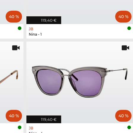
40 %
40 %
119,40 €
JB
Nina - 1
40 %
40 %
119,40 €
JB