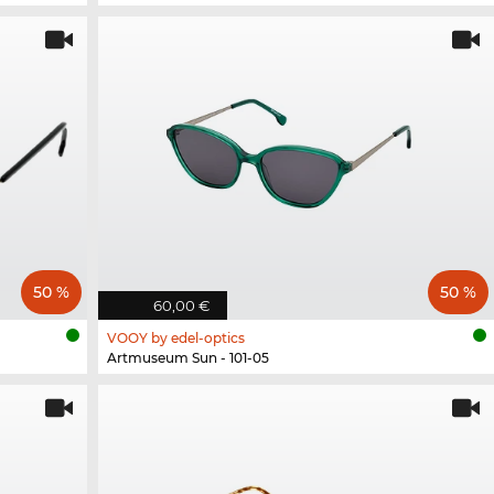
50 %
50 %
60,00 €
VOOY by edel-optics
Artmuseum Sun - 101-05