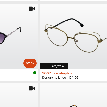
50 %
60,00 €
VOOY by edel-optics
Designchallenge - 104-06