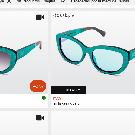
ye
40 %
119,40 €
EYO
Julia Starp - 02