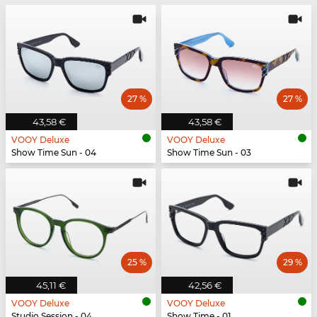
27 %
27 %
43,58 €
43,58 €
VOOY Deluxe
VOOY Deluxe
Show Time Sun - 04
Show Time Sun - 03
25 %
29 %
45,11 €
42,56 €
VOOY Deluxe
VOOY Deluxe
Studio Session - 04
Show Time - 01