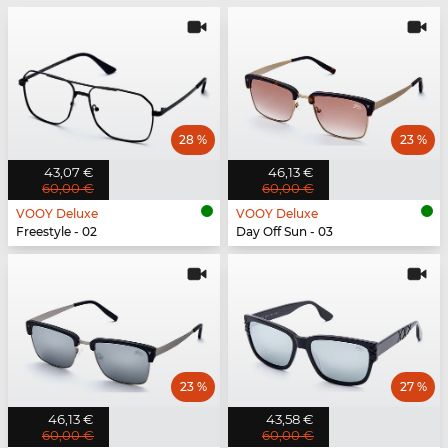
28 %
23 %
43,07 €
46,13 €
60,00 €
60,00 €
VOOY Deluxe
VOOY Deluxe
Freestyle - 02
Day Off Sun - 03
23 %
27 %
46,13 €
43,58 €
60,00 €
60,00 €