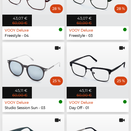
28 %
28 %
43,07 €
43,07 €
60,00 €
60,00 €
VOOY Deluxe
VOOY Deluxe
Freestyle - 04
Freestyle - 03
25 %
25 %
45,11 €
45,11 €
60,00 €
60,00 €
VOOY Deluxe
VOOY Deluxe
Studio Session Sun - 03
Day Off - 01