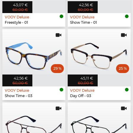
43,07 €
42,56 €
60,00 €
60,00 €
VOOY Deluxe
VOOY Deluxe
Freestyle - 01
Show Time - 01
29 %
25 %
42,56 €
45,11 €
60,00 €
60,00 €
VOOY Deluxe
VOOY Deluxe
Show Time - 03
Day Off - 03