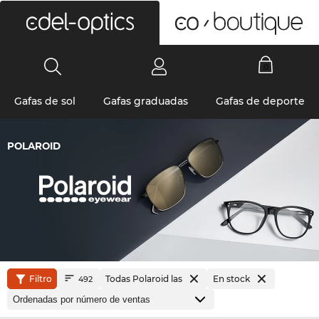
0
Gafas de sol
Gafas graduadas
Gafas de deporte
POLAROID
Filtro
Todas Polaroid las
En stock
492