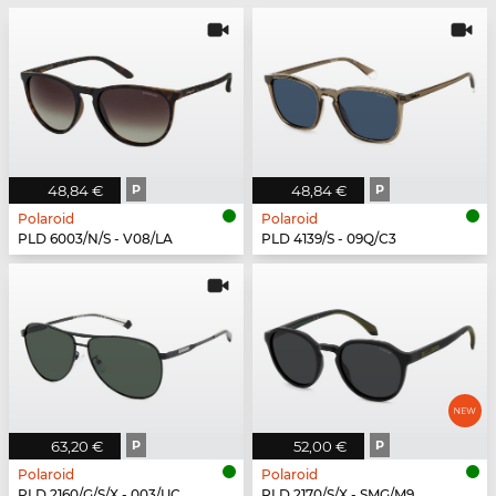
48,84 €
P
48,84 €
P
Polaroid
Polaroid
PLD 6003/N/S - V08/LA
PLD 4139/S - 09Q/C3
63,20 €
P
52,00 €
P
Polaroid
Polaroid
PLD 2160/G/S/X - 003/UC
PLD 2170/S/X - SMG/M9