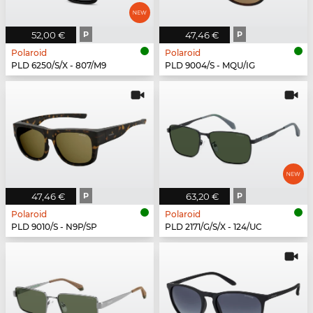
52,00 €
P
47,46 €
P
Polaroid
Polaroid
PLD 6250/S/X - 807/M9
PLD 9004/S - MQU/IG
47,46 €
P
63,20 €
P
Polaroid
Polaroid
PLD 9010/S - N9P/SP
PLD 2171/G/S/X - 124/UC