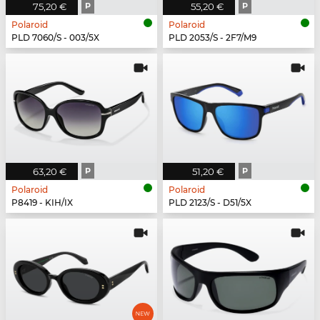
75,20 €
P
55,20 €
P
Polaroid
Polaroid
PLD 7060/S - 003/5X
PLD 2053/S - 2F7/M9
63,20 €
P
51,20 €
P
Polaroid
Polaroid
P8419 - KIH/IX
PLD 2123/S - D51/5X