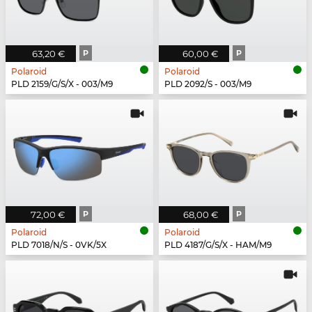
63,20 €
P
60,00 €
P
Polaroid
Polaroid
PLD 2159/G/S/X - 003/M9
PLD 2092/S - 003/M9
72,00 €
P
68,00 €
P
Polaroid
Polaroid
PLD 7018/N/S - 0VK/5X
PLD 4187/G/S/X - HAM/M9