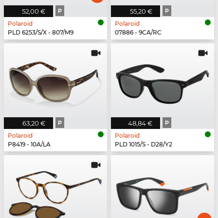
52,00 €
P
55,20 €
P
Polaroid
Polaroid
PLD 6253/S/X - 807/M9
07886 - 9CA/RC
63,20 €
P
48,84 €
P
Polaroid
Polaroid
P8419 - 10A/LA
PLD 1015/S - D28/Y2