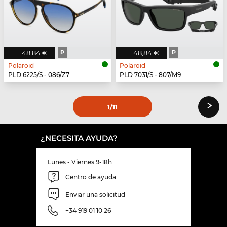
48,84 €
P
48,84 €
P
Polaroid
Polaroid
PLD 6225/S - 086/Z7
PLD 7031/S - 807/M9
›
1
/11
¿NECESITA AYUDA?
Lunes - Viernes 9-18h
Centro de ayuda
Enviar una solicitud
+34 919 01 10 26