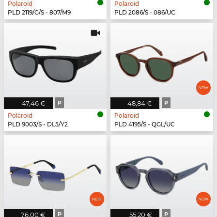
Polaroid
Polaroid
PLD 2119/G/S - 807/M9
PLD 2086/S - 086/UC
47,46 €
P
48,84 €
P
Polaroid
Polaroid
PLD 9003/S - DL5/Y2
PLD 4195/S - QGL/UC
76,00 €
P
55,20 €
P