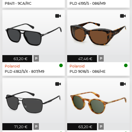
P8411 - 9CA/RC
PLD 4195/S - 086/M9
63,20 €
P
47,46 €
P
Polaroid
Polaroid
PLD 4182/S/X - 807/M9
PLD 9016/S - 086/HE
71,20 €
P
63,20 €
P