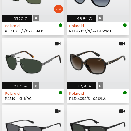
55,20 €
P
48,84 €
P
Polaroid
Polaroid
PLD 6255/S/X - 6LB/UC
PLD 6003/N/S - DL5/WJ
71,20 €
P
63,20 €
P
Polaroid
Polaroid
P4314 - KIH/RC
PLD 4098/S - 086/LA