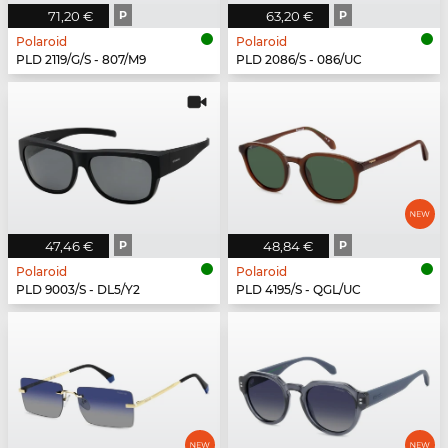
71,20 €
P
63,20 €
P
Polaroid
Polaroid
PLD 2119/G/S - 807/M9
PLD 2086/S - 086/UC
47,46 €
P
48,84 €
P
Polaroid
Polaroid
PLD 9003/S - DL5/Y2
PLD 4195/S - QGL/UC