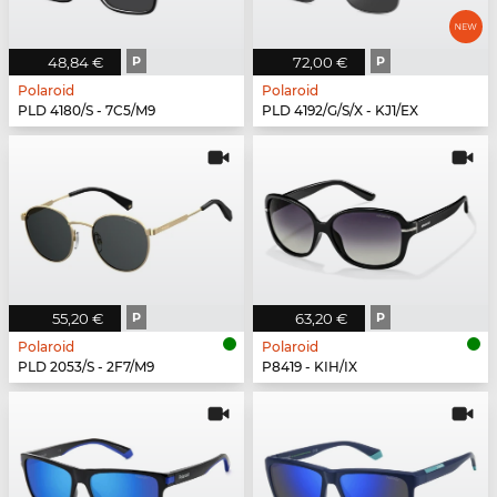
48,84 €
P
72,00 €
P
Polaroid
Polaroid
PLD 4180/S - 7C5/M9
PLD 4192/G/S/X - KJ1/EX
55,20 €
P
63,20 €
P
Polaroid
Polaroid
PLD 2053/S - 2F7/M9
P8419 - KIH/IX