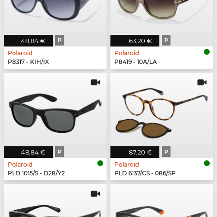
48,84 €
P
63,20 €
P
Polaroid
Polaroid
P8317 - KIH/IX
P8419 - 10A/LA
48,84 €
P
87,20 €
P
Polaroid
Polaroid
PLD 1015/S - D28/Y2
PLD 6137/CS - 086/SP