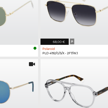
68,00 €
P
Polaroid
PLD 4192/G/S/X - 2F7/WJ