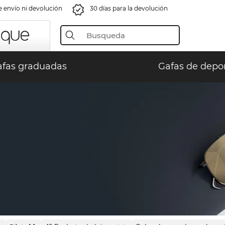
e envío ni devolución
30 días para la devolución
fas graduadas
Gafas de depo