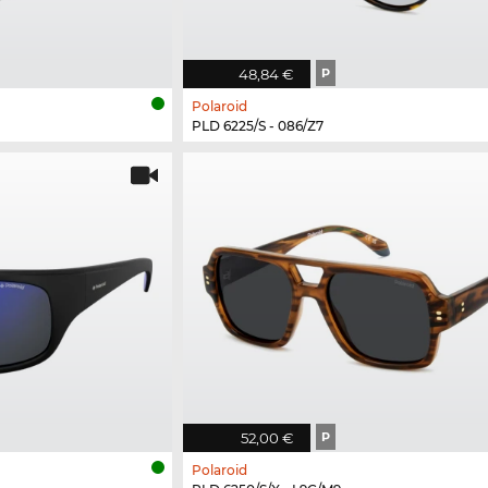
48,84 €
P
Polaroid
PLD 6225/S - 086/Z7
52,00 €
P
Polaroid