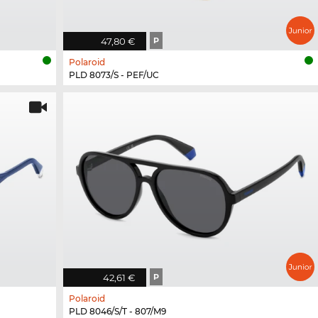
47,80 €
P
Polaroid
PLD 8073/S - PEF/UC
42,61 €
P
Polaroid
PLD 8046/S/T - 807/M9