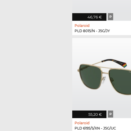
46,76 €
P
Polaroid
PLD 8015/N - J5G/JY
55,20 €
P
Polaroid
PLD 6195/S/XN - J5G/UC