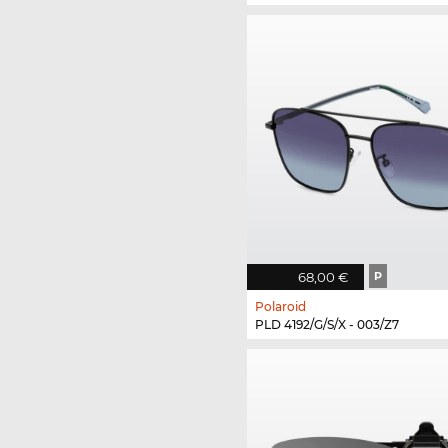
68,00 €
P
Polaroid
PLD 4192/G/S/X - 003/Z7