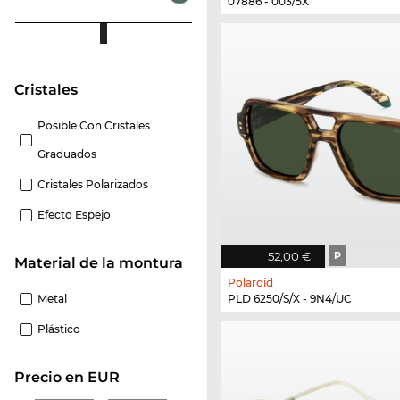
07886 - 003/5X
Cristales
Posible Con Cristales
Graduados
Cristales Polarizados
Efecto Espejo
52,00 €
P
Material de la montura
Polaroid
PLD 6250/S/X - 9N4/UC
Metal
Plástico
Precio en EUR