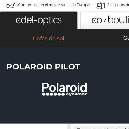
¡Contamos con el mayor stock de Europa!
Sin gastos d
Ga
Gafas de sol
POLAROID PILOT