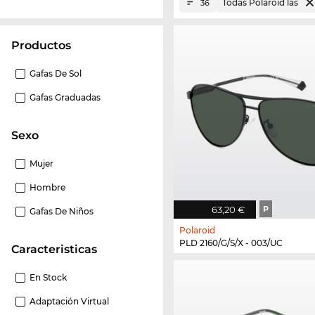
Todas Polaroid las
36
Productos
Gafas De Sol
Gafas Graduadas
Sexo
Mujer
Hombre
63,20 €
P
Gafas De Niños
Polaroid
PLD 2160/G/S/X - 003/UC
Caracteristicas
En Stock
Adaptación Virtual