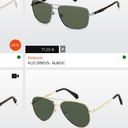
71,20 €
P
Polaroid
PLD 2119/G/S - 6LB/UC