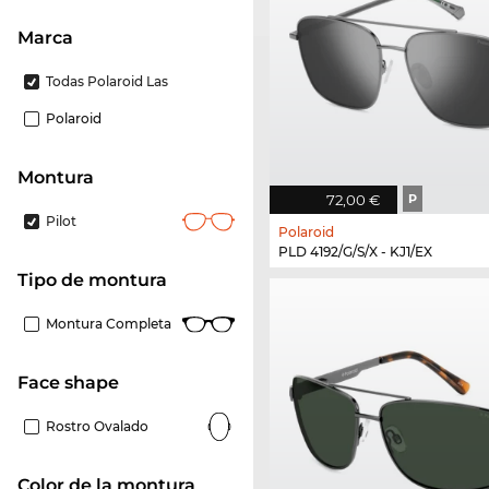
Marca
Todas Polaroid Las
Polaroid
Montura
72,00 €
P
Pilot
Polaroid
PLD 4192/G/S/X - KJ1/EX
Tipo de montura
Montura Completa
Face shape
Rostro Ovalado
Color de la montura