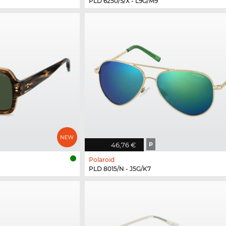
PLD 6250/S/X - L9G/M9
46,76 €
P
Polaroid
PLD 8015/N - J5G/K7