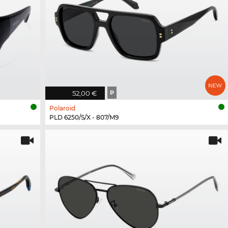
52,00 €
P
Polaroid
PLD 6250/S/X - 807/M9