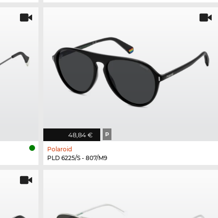
48,84 €
P
Polaroid
PLD 6225/S - 807/M9