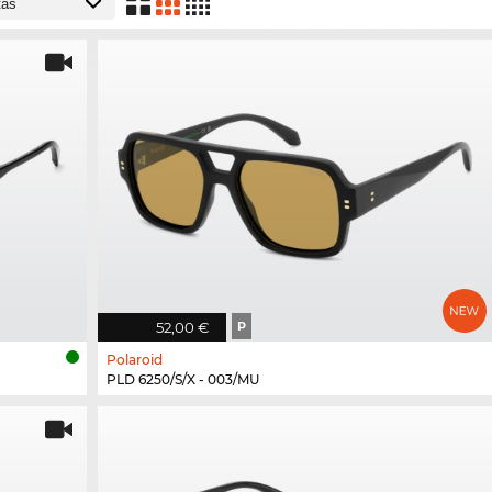
52,00 €
P
Polaroid
PLD 6250/S/X - 003/MU