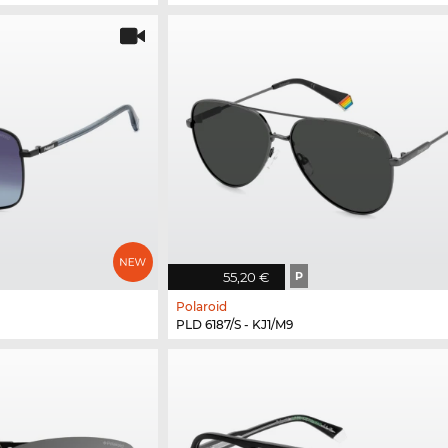
55,20 €
P
Polaroid
PLD 6187/S - KJ1/M9