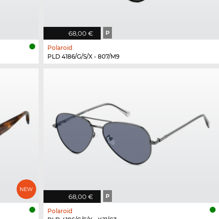
68,00 €
P
Polaroid
PLD 4186/G/S/X - 807/M9
68,00 €
P
Polaroid