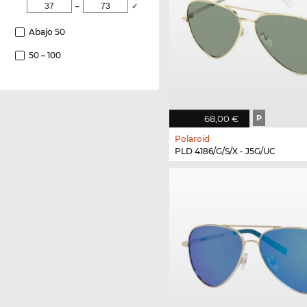
–
✓
Abajo 50
50 – 100
68,00 €
P
Polaroid
PLD 4186/G/S/X - J5G/UC