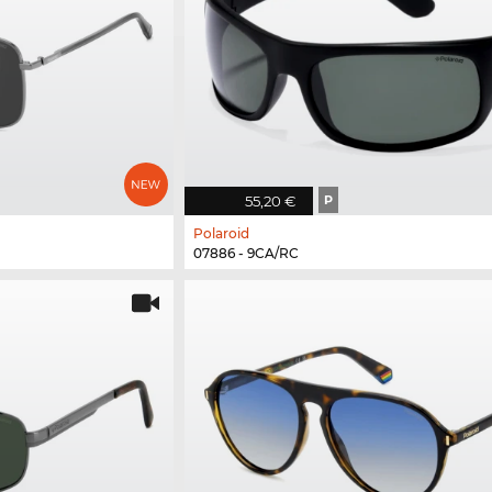
55,20 €
P
Polaroid
07886 - 9CA/RC