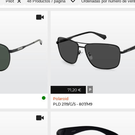
Pilot
71,20 €
P
Polaroid
PLD 2119/G/S - 807/M9