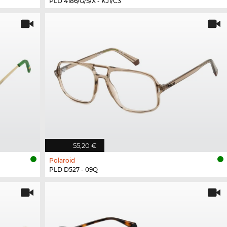
PLD 4186/G/S/X - KJ1/C3
55,20 €
Polaroid
PLD D527 - 09Q