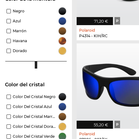
Negro
Azul
71,20 €
P
Polaroid
Marrón
P4314 - KIH/RC
Havana
Dorado
Color del cristal
Color Del Cristal Negro
Color Del Cristal Azul
Color Del Cristal Marrón
55,20 €
P
Color Del Cristal Dorado
Polaroid
Color Del Cristal Verde