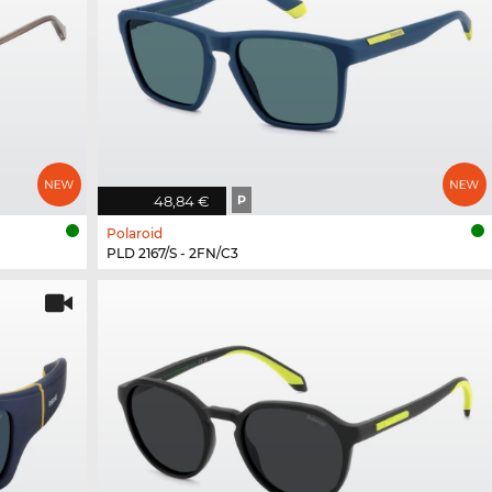
48,84 €
P
Polaroid
PLD 2167/S - 2FN/C3