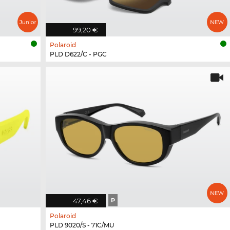
99,20 €
Polaroid
PLD D622/C - PGC
47,46 €
P
Polaroid
PLD 9020/S - 71C/MU