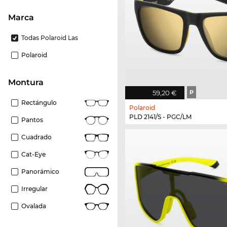
Marca
Todas Polaroid Las
Polaroid
Montura
59,20 €
P
Rectángulo
Polaroid
PLD 2141/S - PGC/LM
Pantos
Cuadrado
Cat-Eye
Panorámico
Irregular
Ovalada