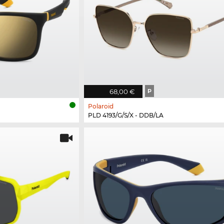
68,00 €
P
Polaroid
PLD 4193/G/S/X - DDB/LA