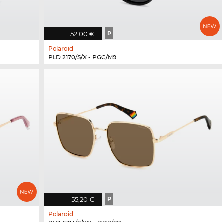
52,00 €
P
Polaroid
PLD 2170/S/X - PGC/M9
55,20 €
P
Polaroid