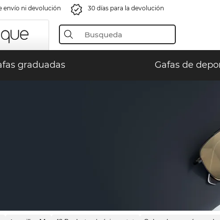
e envío ni devolución
30 días para la devolución
fas graduadas
Gafas de depo