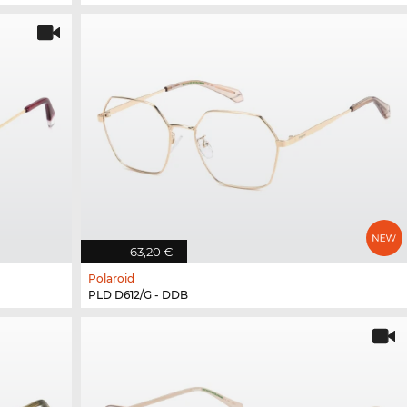
63,20 €
Polaroid
PLD D612/G - DDB