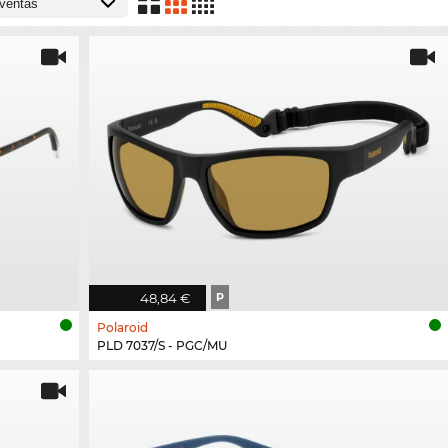
48,84 €
P
Polaroid
PLD 7037/S - PGC/MU