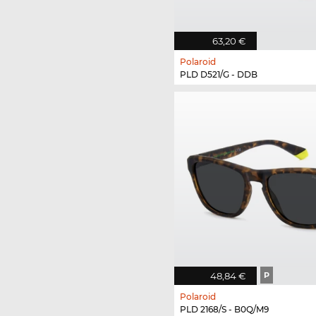
63,20 €
Polaroid
PLD D521/G - DDB
48,84 €
P
Polaroid
PLD 2168/S - B0Q/M9