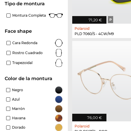
Tipo de montura
Montura Completa
71,20 €
P
Polaroid
Face shape
PLD 7060/S - 4CW/M9
Cara Redonda
Rostro Cuadrado
Trapezoidal
Color de la montura
Negro
Azul
Marrón
76,00 €
Havana
Polaroid
Dorado