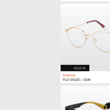
63,20 €
Polaroid
PLD D522/G - DDB