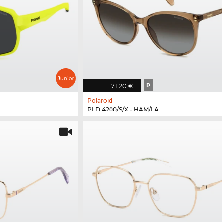
71,20 €
P
Polaroid
PLD 4200/S/X - HAM/LA