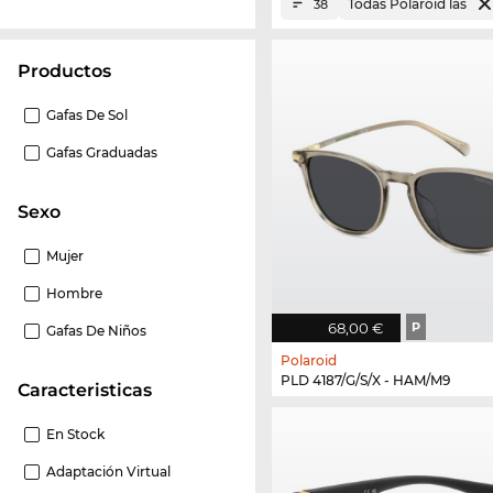
Todas Polaroid las
38
Productos
Gafas De Sol
Gafas Graduadas
Sexo
Mujer
Hombre
68,00 €
P
Gafas De Niños
Polaroid
PLD 4187/G/S/X - HAM/M9
Caracteristicas
En Stock
Adaptación Virtual