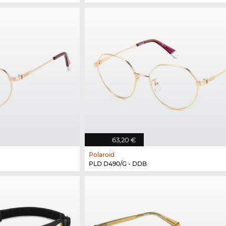
63,20 €
Polaroid
PLD D490/G - DDB