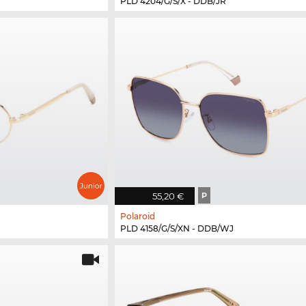
PLD 4204/G/S/X - DDB/JR
55,20 €
P
Polaroid
PLD 4158/G/S/XN - DDB/WJ