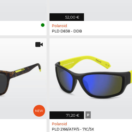
52,00 €
Polaroid
PLD D838 - DDB
71,20 €
P
Polaroid
PLD 2166/ATP/S - 71C/5X