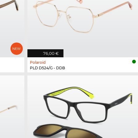
76,00 €
Polaroid
PLD D524/G - DDB