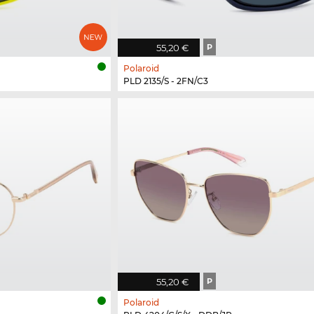
55,20 €
P
Polaroid
PLD 2135/S - 2FN/C3
55,20 €
P
Polaroid