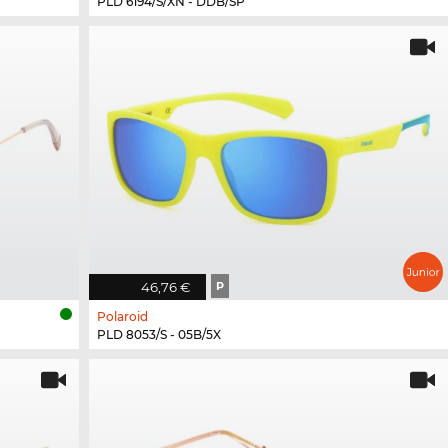
PLD 6194/S/XN - DDB/SP
46,76 €
P
Polaroid
PLD 8053/S - 05B/5X