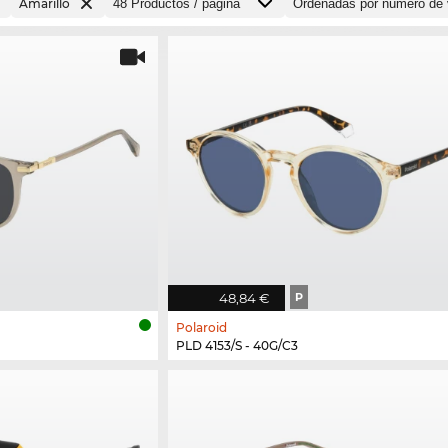
Amarillo
48,84 €
P
Polaroid
PLD 4153/S - 40G/C3