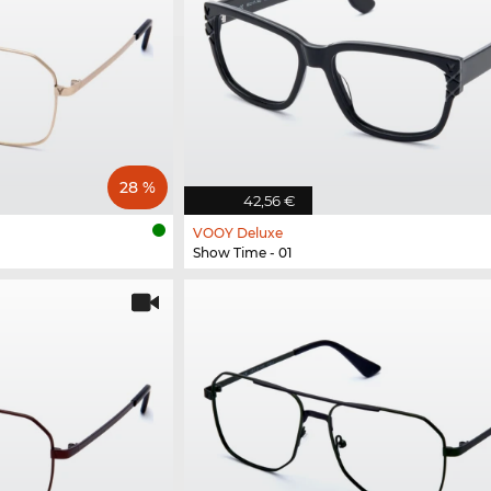
28 %
42,56 €
VOOY Deluxe
Show Time - 01