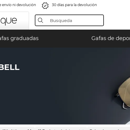
e envío ni devolución
30 días para la devolución
fas graduadas
Gafas de depo
BELL