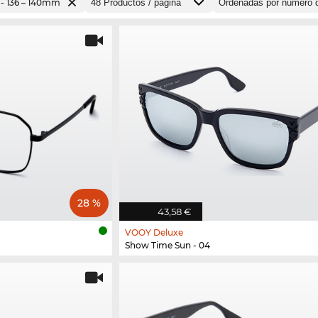
 - 136 – 140mm
28 %
43,58 €
VOOY Deluxe
Show Time Sun - 04