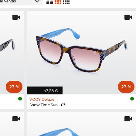
27 %
27 %
43,58 €
VOOY Deluxe
Show Time Sun - 03