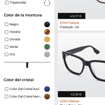
Trapezoidal
Color de la montura
43,07 €
VOOY Deluxe
Negro
Freestyle - 04
Havana
Dorado
Verde
Gris
Color del cristal
Color Del Cristal Azul
42,56 €
Color Del Cristal Marrón
VOOY Deluxe