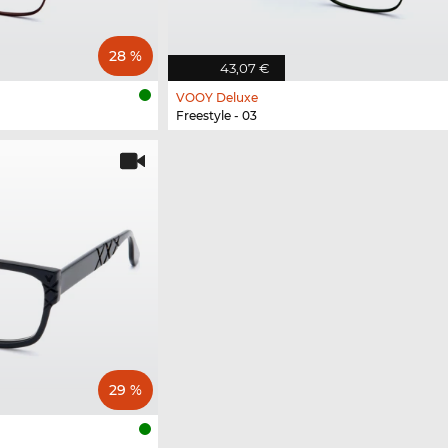
28 %
43,07 €
VOOY Deluxe
Freestyle - 03
29 %