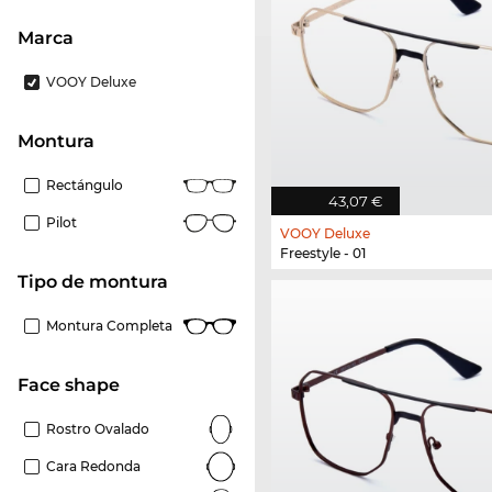
Marca
VOOY Deluxe
Montura
Rectángulo
43,07 €
Pilot
VOOY Deluxe
Freestyle - 01
Tipo de montura
Montura Completa
Face shape
Rostro Ovalado
Cara Redonda