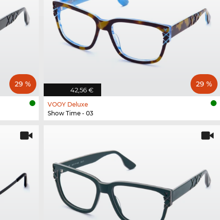
29 %
29 %
42,56 €
VOOY Deluxe
Show Time - 03