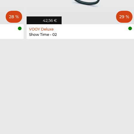
28 %
29 %
42,56 €
VOOY Deluxe
Show Time - 02