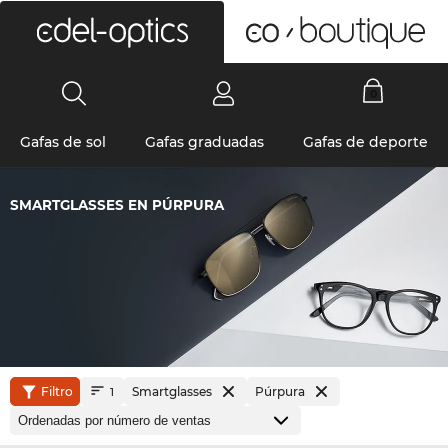
0
Gafas de sol
Gafas graduadas
Gafas de deporte
SMARTGLASSES EN PÚRPURA
Filtro
Smartglasses
Púrpura
1