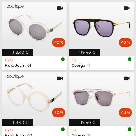
40 %
40 %
113,40 €
119,40 €
EYO
JB
Flora Joan - 01
George - 1
40 %
40 %
113,40 €
119,40 €
EYO
JB
Flora Joan - 02
George - 2