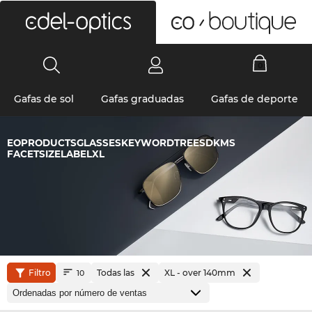
0
Gafas de sol
Gafas graduadas
Gafas de deporte
EOPRODUCTSGLASSESKEYWORDTREESDKMS
FACETSIZELABELXL
Filtro
Todas las
XL - over 140mm
10