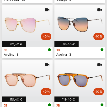
40 %
40 %
89,40 €
89,40 €
JB
JB
Avelina - 1
Avelina - 3
40 %
40 %
119,40 €
119,40 €
JB
JB