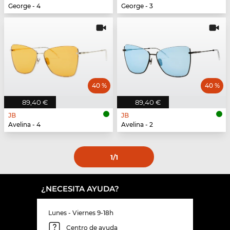
George - 4
George - 3
40 %
40 %
89,40 €
89,40 €
JB
JB
Avelina - 4
Avelina - 2
1
/1
¿NECESITA AYUDA?
Lunes - Viernes 9-18h
Centro de ayuda