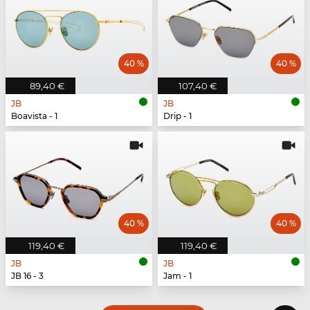
40 %
40 %
89,40 €
107,40 €
JB
JB
Boavista - 1
Drip - 1
40 %
40 %
119,40 €
119,40 €
JB
JB
JB 16 - 3
Jam - 1