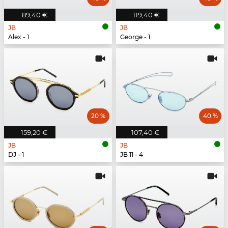
89,40 €
119,40 €
JB
JB
Alex - 1
George - 1
20 %
40 %
159,20 €
107,40 €
JB
JB
DJ - 1
JB 11 - 4