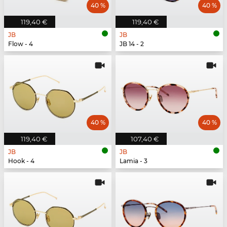
40 %
40 %
119,40 €
119,40 €
JB
JB
Flow - 4
JB 14 - 2
40 %
40 %
119,40 €
107,40 €
JB
JB
Hook - 4
Lamia - 3