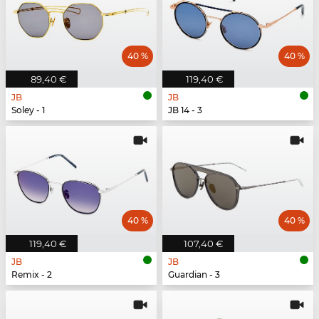
40 %
40 %
89,40 €
119,40 €
JB
JB
Soley - 1
JB 14 - 3
40 %
40 %
119,40 €
107,40 €
JB
JB
Remix - 2
Guardian - 3