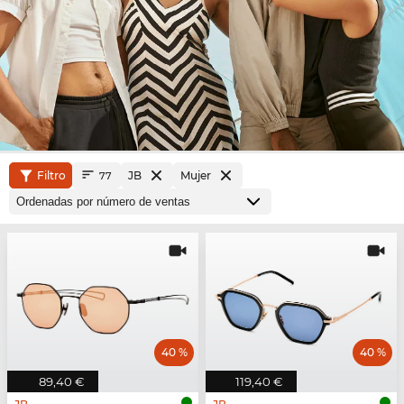
Filtro
JB
Mujer
77
40 %
40 %
89,40 €
119,40 €