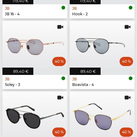
119,40 €
119,40 €
JB
JB
JB 16 - 4
Hook - 2
40 %
40 %
89,40 €
89,40 €
JB
JB
Soley - 3
Boavista - 4
40 %
40 %