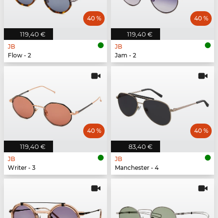
40 %
40 %
119,40 €
119,40 €
JB
JB
Flow - 2
Jam - 2
40 %
40 %
119,40 €
83,40 €
JB
JB
Writer - 3
Manchester - 4