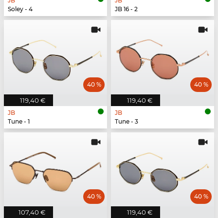
JB
JB
Soley - 4
JB 16 - 2
40 %
40 %
119,40 €
119,40 €
JB
JB
Tune - 1
Tune - 3
40 %
40 %
107,40 €
119,40 €