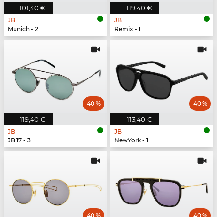
101,40 €
119,40 €
JB
JB
Munich - 2
Remix - 1
40 %
40 %
119,40 €
113,40 €
JB
JB
JB 17 - 3
NewYork - 1
40 %
40 %