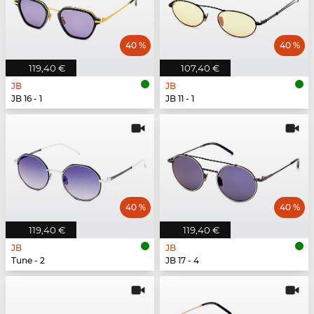
40 %
40 %
119,40 €
107,40 €
JB
JB
JB 16 - 1
JB 11 - 1
40 %
40 %
119,40 €
119,40 €
JB
JB
Tune - 2
JB 17 - 4