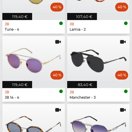
40 %
40 %
119,40 €
107,40 €
JB
JB
Tune - 4
Lamia - 2
40 %
40 %
119,40 €
83,40 €
JB
JB
JB 14 - 4
Manchester - 3