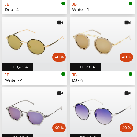
JB
JB
Drip - 4
Writer - 1
40 %
40 %
119,40 €
119,40 €
JB
JB
Writer - 4
DJ - 4
40 %
40 %