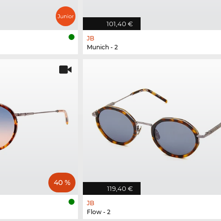
101,40 €
JB
Munich - 2
40 %
119,40 €
JB
Flow - 2