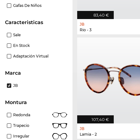
Gafas De Niños
83,40 €
Caracteristicas
JB
Rio - 3
Sale
En Stock
Adaptación Virtual
Marca
JB
Montura
Redonda
107,40 €
Trapecio
JB
Lamia - 2
Irregular