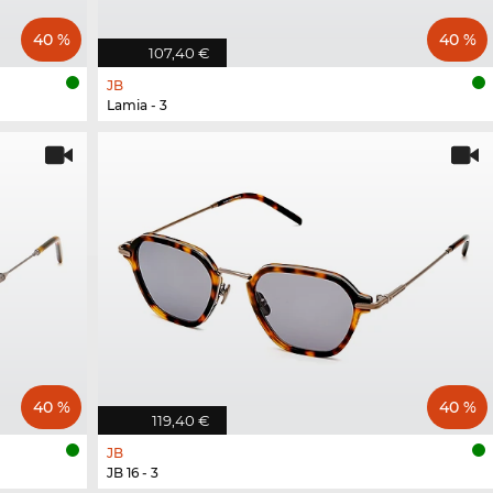
40 %
40 %
107,40 €
JB
Lamia - 3
40 %
40 %
119,40 €
JB
JB 16 - 3