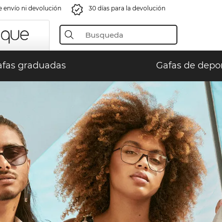
e envío ni devolución
30 días para la devolución
fas graduadas
Gafas de depo