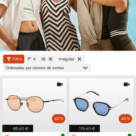
Filtro
JB
Irregular
8
40 %
40 %
89,40 €
119,40 €