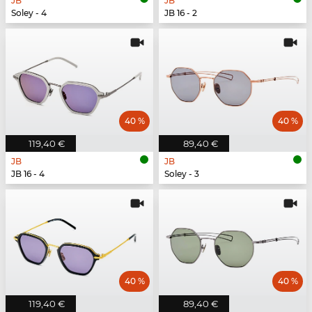
JB
JB
Soley - 4
JB 16 - 2
40 %
40 %
119,40 €
89,40 €
JB
JB
JB 16 - 4
Soley - 3
40 %
40 %
119,40 €
89,40 €