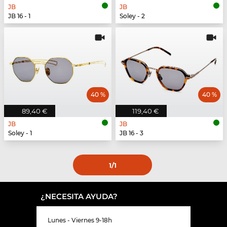
JB
JB
JB 16 - 1
Soley - 2
40 %
40 %
89,40 €
119,40 €
JB
JB
Soley - 1
JB 16 - 3
1
/1
¿NECESITA AYUDA?
Lunes - Viernes 9-18h