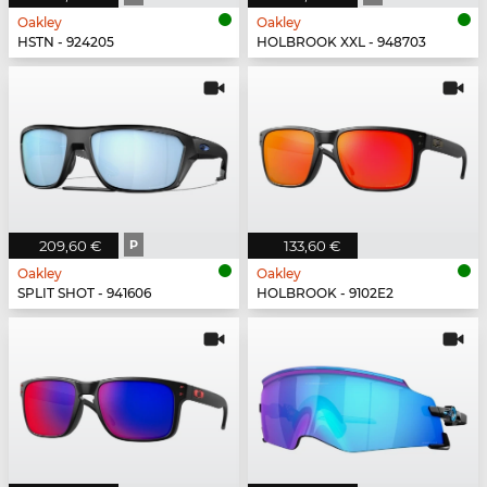
Oakley
Oakley
HSTN - 924205
HOLBROOK XXL - 948703
209,60 €
P
133,60 €
Oakley
Oakley
SPLIT SHOT - 941606
HOLBROOK - 9102E2