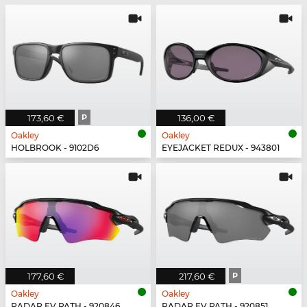
173,60 €
P
136,00 €
Oakley
Oakley
HOLBROOK - 9102D6
EYEJACKET REDUX - 943801
177,60 €
217,60 €
P
Oakley
Oakley
RADAR EV PATH - 920846
RADAR EV PATH - 920851