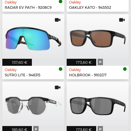
Oakley
Oakley
RADAR EV PATH - 9208C9
OAKLEY KATO - 945502
157,60 €
173,60 €
P
Oakley
Oakley
SUTRO LITE - 946315
HOLBROOK - 9102D7
185,60 €
P
173,60 €
P