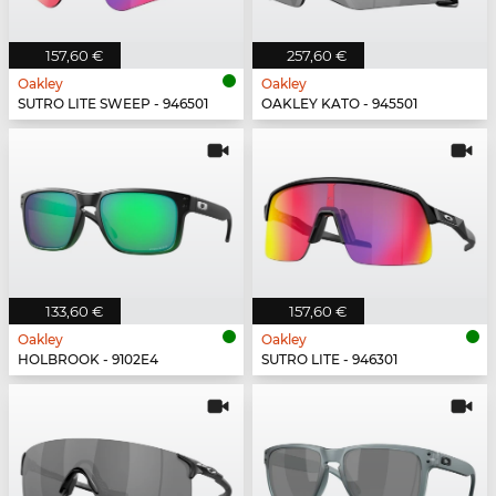
157,60 €
257,60 €
Oakley
Oakley
SUTRO LITE SWEEP - 946501
OAKLEY KATO - 945501
133,60 €
157,60 €
Oakley
Oakley
HOLBROOK - 9102E4
SUTRO LITE - 946301