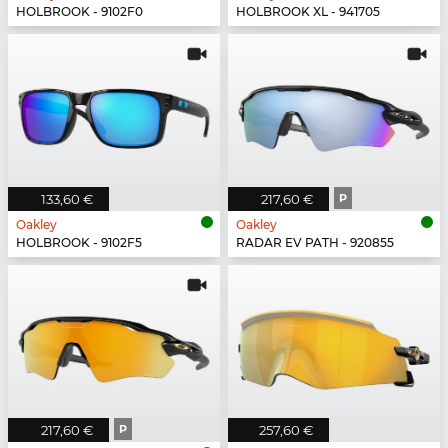
HOLBROOK - 9102F0
HOLBROOK XL - 941705
133,60 €
217,60 €
P
Oakley
Oakley
HOLBROOK - 9102F5
RADAR EV PATH - 920855
217,60 €
P
257,60 €