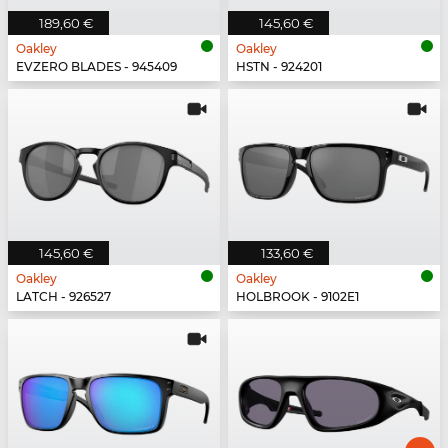
189,60 €
145,60 €
Oakley
Oakley
EVZERO BLADES - 945409
HSTN - 924201
145,60 €
133,60 €
Oakley
Oakley
LATCH - 926527
HOLBROOK - 9102E1