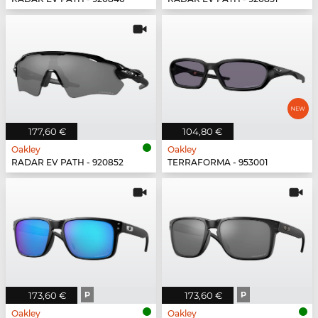
177,60 €
104,80 €
Oakley
Oakley
RADAR EV PATH - 920852
TERRAFORMA - 953001
173,60 €
P
173,60 €
P
Oakley
Oakley