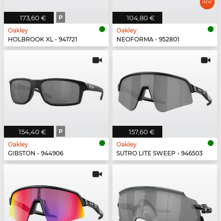
173,60 €
P
104,80 €
Oakley
Oakley
HOLBROOK XL - 941721
NEOFORMA - 952801
154,40 €
P
157,60 €
Oakley
Oakley
GIBSTON - 944906
SUTRO LITE SWEEP - 946503