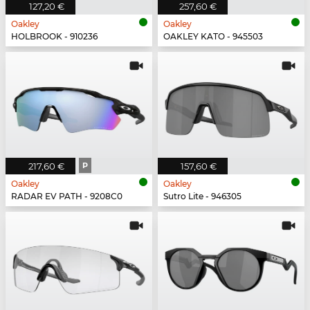
127,20 €
257,60 €
Oakley
Oakley
HOLBROOK - 910236
OAKLEY KATO - 945503
217,60 €
P
157,60 €
Oakley
Oakley
RADAR EV PATH - 9208C0
Sutro Lite - 946305