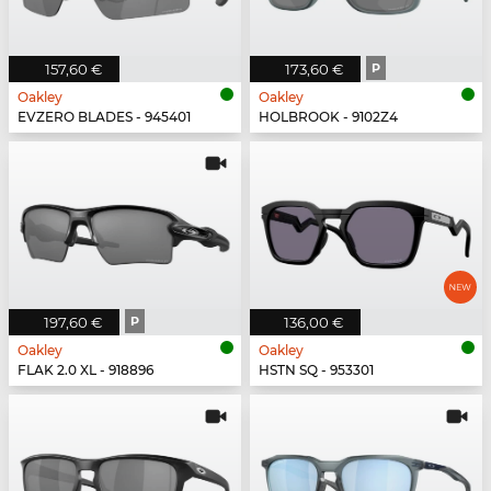
157,60 €
173,60 €
P
Oakley
Oakley
EVZERO BLADES - 945401
HOLBROOK - 9102Z4
197,60 €
P
136,00 €
Oakley
Oakley
FLAK 2.0 XL - 918896
HSTN SQ - 953301