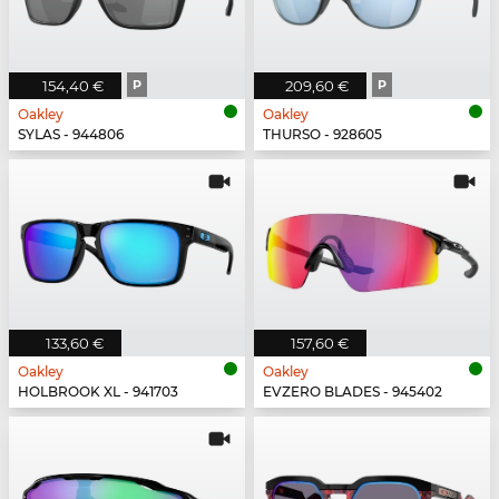
154,40 €
P
209,60 €
P
Oakley
Oakley
SYLAS - 944806
THURSO - 928605
133,60 €
157,60 €
Oakley
Oakley
HOLBROOK XL - 941703
EVZERO BLADES - 945402