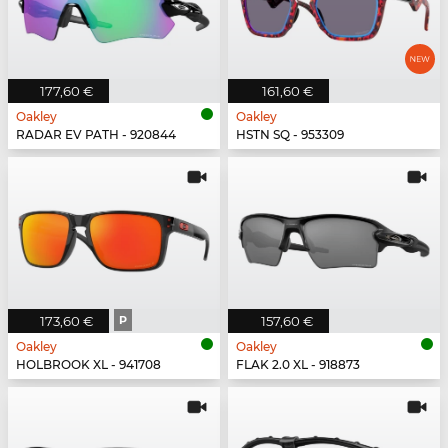
177,60 €
161,60 €
Oakley
Oakley
RADAR EV PATH - 920844
HSTN SQ - 953309
173,60 €
P
157,60 €
Oakley
Oakley
HOLBROOK XL - 941708
FLAK 2.0 XL - 918873