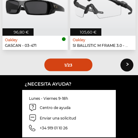
96,80 €
105,60 €
Oakley
Oakley
GASCAN - 03-471
SI BALLISTIC M FRAME 3.0 - 914652
›
1
/23
¿NECESITA AYUDA?
Lunes - Viernes 9-18h
Centro de ayuda
Enviar una solicitud
+34 919 01 10 26