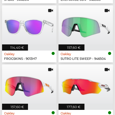
114,40 €
157,60 €
Oakley
Oakley
FROGSKINS - 9013H7
SUTRO LITE SWEEP - 946504
157,60 €
177,60 €
Oakley
Oakley