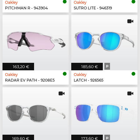
Oakley
Oakley
PITCHMAN R - 943904
SUTRO LITE - 946319
163,20 €
185,60 €
P
Oakley
Oakley
RADAR EV PATH - 9208E5
LATCH - 926565
169,60 €
173,60 €
P