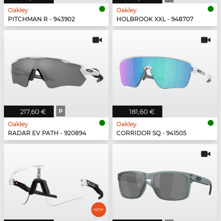
Oakley
Oakley
PITCHMAN R - 943902
HOLBROOK XXL - 948707
217,60 €
P
181,60 €
Oakley
Oakley
RADAR EV PATH - 920894
CORRIDOR SQ - 941505