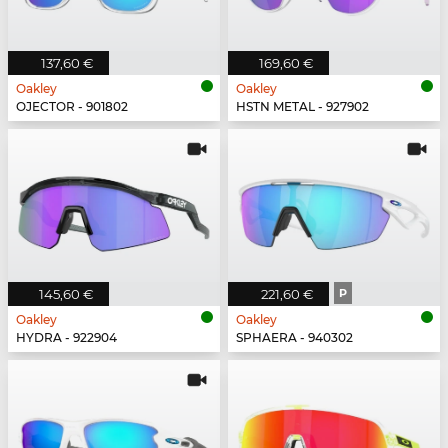
137,60 €
169,60 €
Oakley
Oakley
OJECTOR - 901802
HSTN METAL - 927902
145,60 €
221,60 €
P
Oakley
Oakley
HYDRA - 922904
SPHAERA - 940302