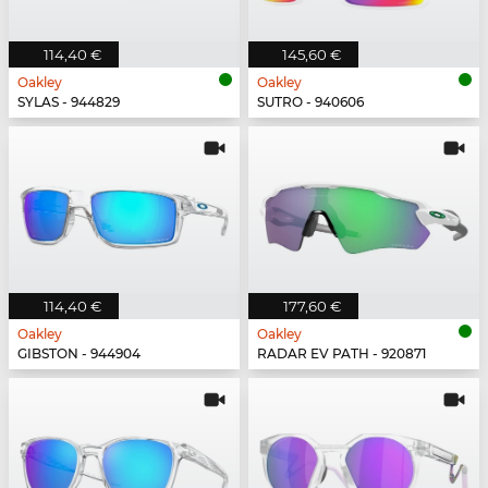
114,40 €
145,60 €
Oakley
Oakley
SYLAS - 944829
SUTRO - 940606
114,40 €
177,60 €
Oakley
Oakley
GIBSTON - 944904
RADAR EV PATH - 920871