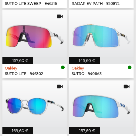
SUTRO LITE SWEEP - 946516
RADAR EV PATH - 920872
157,60 €
145,60 €
Oakley
Oakley
SUTRO LITE - 946302
SUTRO - 9406A3
169,60 €
157,60 €