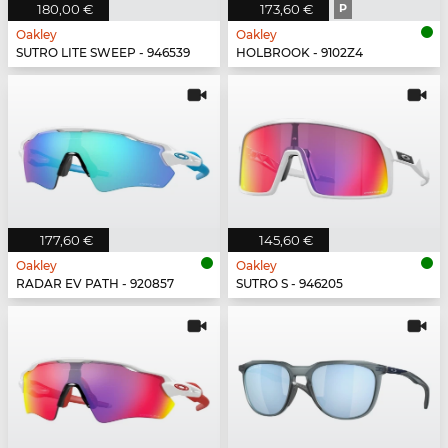
180,00 €
173,60 €
P
Oakley
Oakley
SUTRO LITE SWEEP - 946539
HOLBROOK - 9102Z4
177,60 €
145,60 €
Oakley
Oakley
RADAR EV PATH - 920857
SUTRO S - 946205