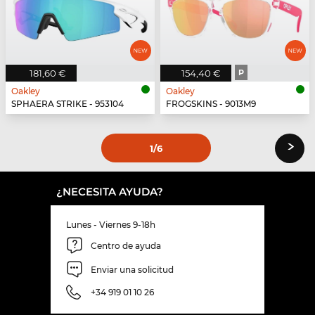
181,60 €
154,40 €
P
Oakley
Oakley
SPHAERA STRIKE - 953104
FROGSKINS - 9013M9
›
1
/6
¿NECESITA AYUDA?
Lunes - Viernes 9-18h
Centro de ayuda
Enviar una solicitud
+34 919 01 10 26