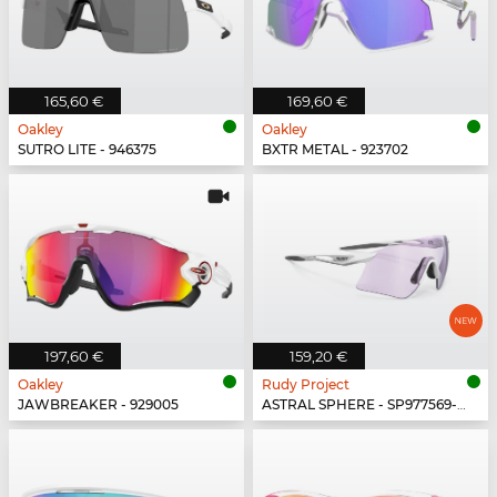
165,60 €
169,60 €
Oakley
Oakley
SUTRO LITE - 946375
BXTR METAL - 923702
197,60 €
159,20 €
Oakley
Rudy Project
JAWBREAKER - 929005
ASTRAL SPHERE - SP977569-0000