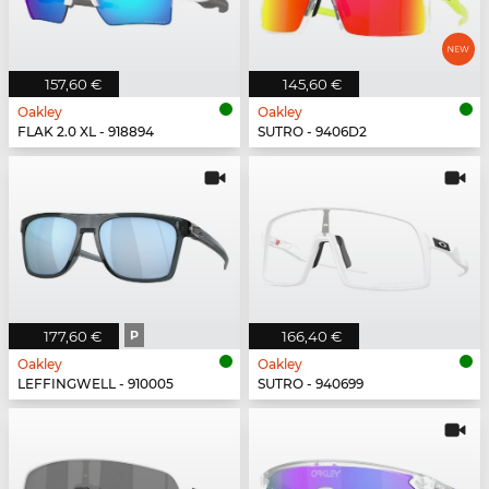
157,60 €
145,60 €
Oakley
Oakley
FLAK 2.0 XL - 918894
SUTRO - 9406D2
177,60 €
P
166,40 €
Oakley
Oakley
LEFFINGWELL - 910005
SUTRO - 940699