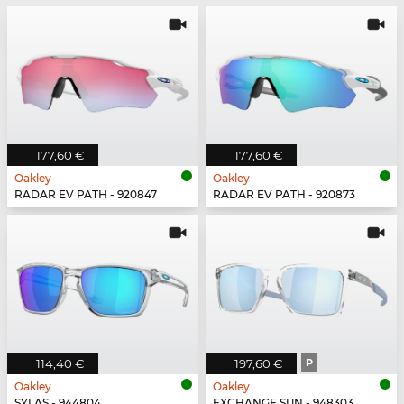
177,60 €
177,60 €
Oakley
Oakley
RADAR EV PATH - 920847
RADAR EV PATH - 920873
114,40 €
197,60 €
P
Oakley
Oakley
SYLAS - 944804
EXCHANGE SUN - 948303