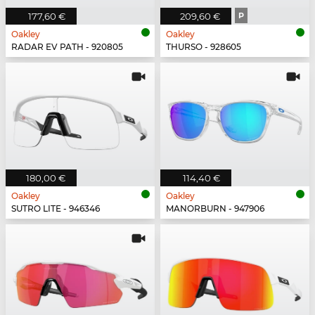
177,60 €
209,60 €
P
Oakley
Oakley
RADAR EV PATH - 920805
THURSO - 928605
180,00 €
114,40 €
Oakley
Oakley
SUTRO LITE - 946346
MANORBURN - 947906