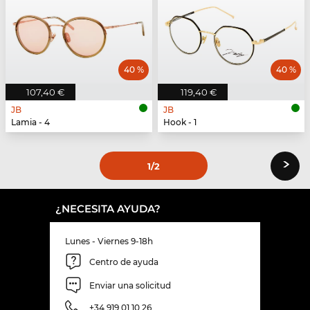
40 %
40 %
107,40 €
119,40 €
JB
JB
Lamia - 4
Hook - 1
›
1
/2
¿NECESITA AYUDA?
Lunes - Viernes 9-18h
Centro de ayuda
Enviar una solicitud
+34 919 01 10 26