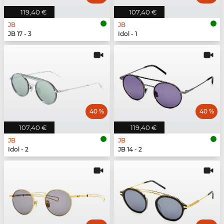
119,40 €
107,40 €
JB
JB
JB 17 - 3
Idol - 1
40 %
40 %
107,40 €
119,40 €
JB
JB
Idol - 2
JB 14 - 2