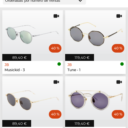
40 %
40 %
89,40 €
119,40 €
JB
JB
Musickid - 3
Tune - 1
40 %
40 %
89,40 €
119,40 €