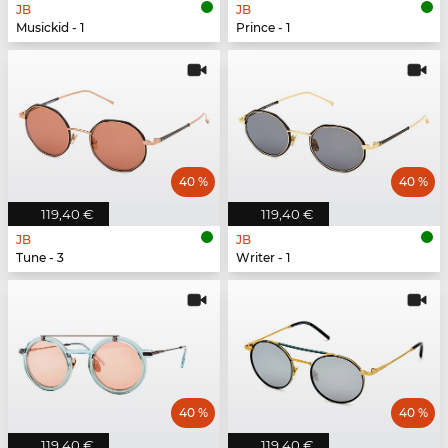
JB
JB
Musickid - 1
Prince - 1
40 %
40 %
119,40 €
119,40 €
JB
JB
Tune - 3
Writer - 1
40 %
40 %
119,40 €
119,40 €