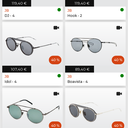
119,40 €
119,40 €
JB
JB
DJ - 4
Hook - 2
40 %
40 %
107,40 €
89,40 €
JB
JB
Idol - 4
Boavista - 4
40 %
40 %