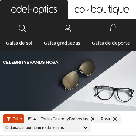
0
Gafas de sol
Gafas graduadas
Gafas de deporte
CELEBRITYBRANDS ROSA
Filtro
Todas CelebrityBrands las
Rosa
4