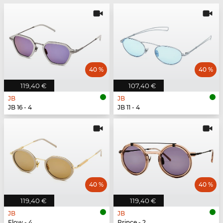
40 %
40 %
119,40 €
107,40 €
JB
JB
JB 16 - 4
JB 11 - 4
40 %
40 %
119,40 €
119,40 €
JB
JB
Flow - 4
Prince - 2