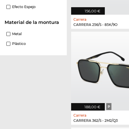
Efecto Espejo
156,00 €
Carrera
Material de la montura
CARRERA 256/S - 85K/9O
Metal
Plástico
188,00 €
P
Carrera
CARRERA 362/S - 2M2/Q3