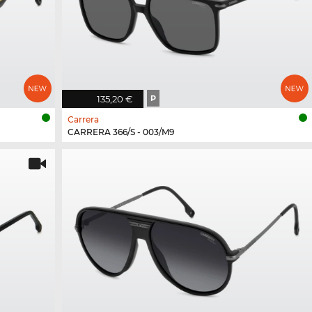
135,20 €
P
Carrera
CARRERA 366/S - 003/M9