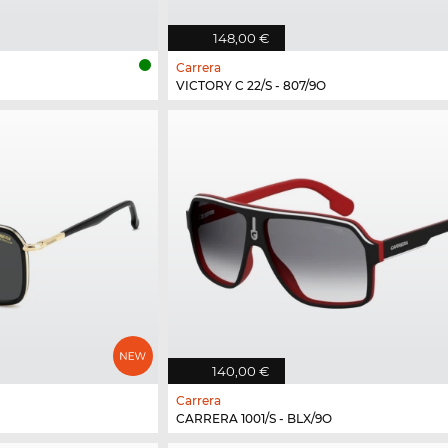
148,00 €
Carrera
VICTORY C 22/S - 807/9O
140,00 €
Carrera
CARRERA 1001/S - BLX/9O