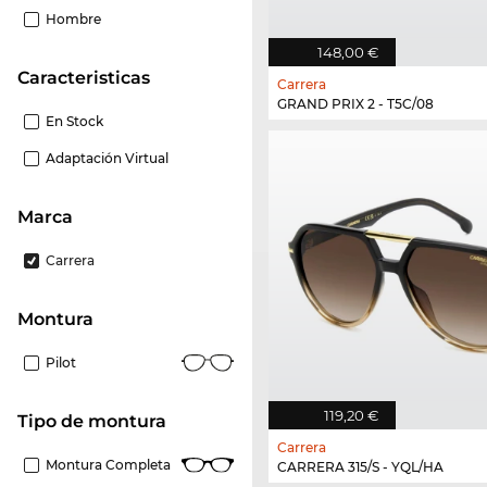
Hombre
148,00 €
Caracteristicas
Carrera
GRAND PRIX 2 - T5C/08
En Stock
Adaptación Virtual
Marca
Carrera
Montura
Pilot
119,20 €
Tipo de montura
Carrera
Montura Completa
CARRERA 315/S - YQL/HA