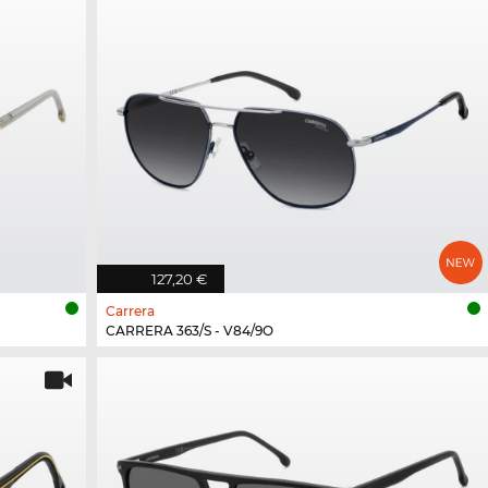
127,20 €
Carrera
CARRERA 363/S - V84/9O