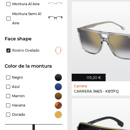
Montura Al Aire
Montura Semi Al
Aire
Face shape
Rostro Ovalado
Color de la montura
Negro
119,20 €
Carrera
Azul
CARRERA 366/S - KB7/FQ
Marrón
Havana
Dorado