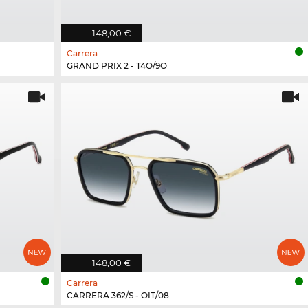
148,00 €
Carrera
GRAND PRIX 2 - T4O/9O
148,00 €
Carrera
CARRERA 362/S - OIT/08