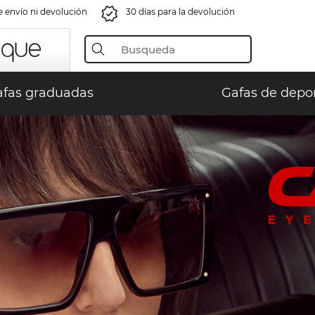
e envío ni devolución
30 días para la devolución
fas graduadas
Gafas de depo