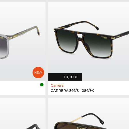
111,20 €
Carrera
CARRERA 366/S - 086/9K