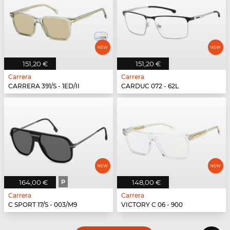
151,20 €
151,20 €
Carrera
Carrera
CARRERA 391/S - 1ED/II
CARDUC 072 - 62L
164,00 €
P
148,00 €
Carrera
Carrera
C SPORT 17/S - 003/M9
VICTORY C 06 - 900