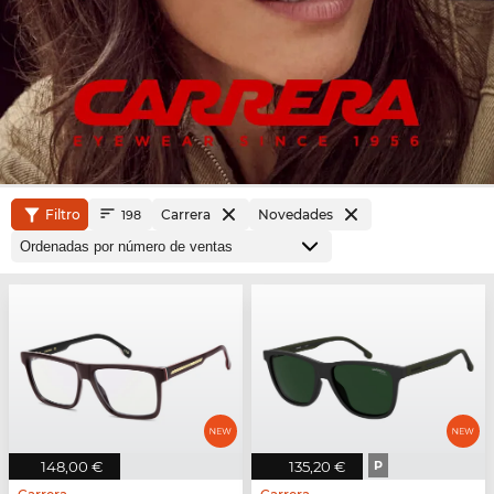
Filtro
Carrera
Novedades
198
148,00 €
135,20 €
P