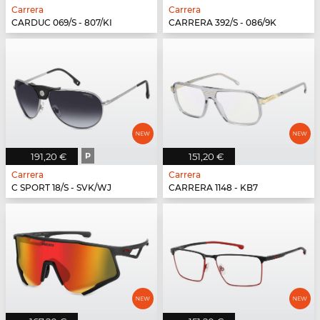
Carrera
Carrera
CARDUC 069/S - 807/KI
CARRERA 392/S - 086/9K
191,20 €
P
151,20 €
Carrera
Carrera
C SPORT 18/S - SVK/WJ
CARRERA 1148 - KB7