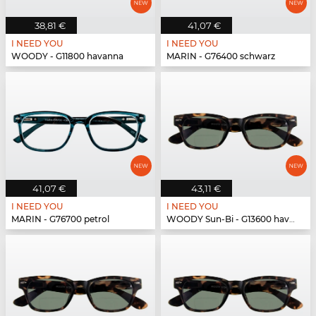
38,81 €
41,07 €
I NEED YOU
I NEED YOU
WOODY - G11800 havanna
MARIN - G76400 schwarz
41,07 €
43,11 €
I NEED YOU
I NEED YOU
MARIN - G76700 petrol
WOODY Sun-Bi - G13600 havanna