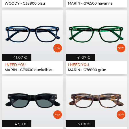
WOODY - G38800 blau
MARIN - G76500 havanna
41,07 €
41,07 €
I NEED YOU
I NEED YOU
MARIN - G76600 dunkelblau
MARIN - G76800 grün
43,11 €
38,81 €