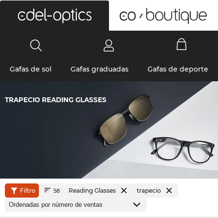
0
Gafas de sol
Gafas graduadas
Gafas de deporte
TRAPECIO READING GLASSES
Filtro
Reading Glasses
trapecio
58