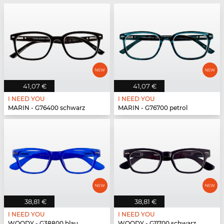
41,07 €
41,07 €
I NEED YOU
I NEED YOU
MARIN - G76400 schwarz
MARIN - G76700 petrol
38,81 €
38,81 €
I NEED YOU
I NEED YOU
WOODY - G38800 blau
WOODY - G11700 schwarz