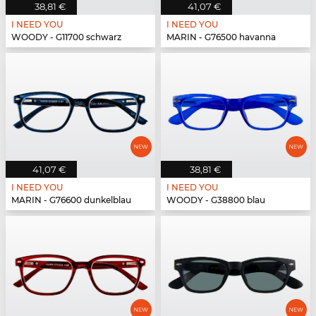
38,81 €
41,07 €
I NEED YOU
I NEED YOU
WOODY - G11700 schwarz
MARIN - G76500 havanna
41,07 €
38,81 €
I NEED YOU
I NEED YOU
MARIN - G76600 dunkelblau
WOODY - G38800 blau