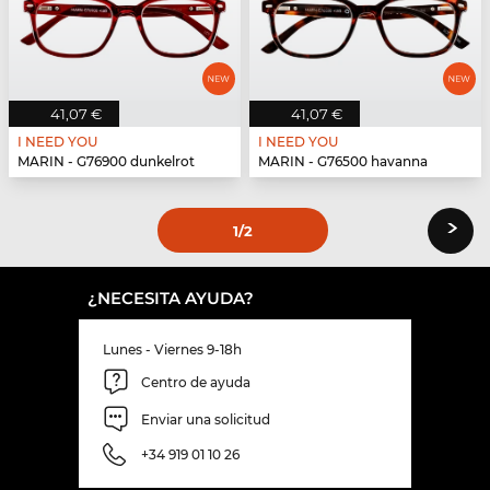
41,07 €
41,07 €
I NEED YOU
I NEED YOU
MARIN - G76900 dunkelrot
MARIN - G76500 havanna
›
1
/2
¿NECESITA AYUDA?
Lunes - Viernes 9-18h
Centro de ayuda
Enviar una solicitud
+34 919 01 10 26