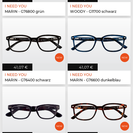
I NEED YOU
I NEED YOU
MARIN - G76800 grün
WOODY - G11700 schwarz
41,07 €
41,07 €
I NEED YOU
I NEED YOU
MARIN - G76400 schwarz
MARIN - G76600 dunkelblau