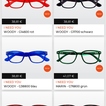
38,81 €
38,81 €
I NEED YOU
I NEED YOU
WOODY - G14600 rot
WOODY - G11700 schwarz
38,81 €
41,07 €
I NEED YOU
I NEED YOU
WOODY - G38800 blau
MARIN - G76800 grün