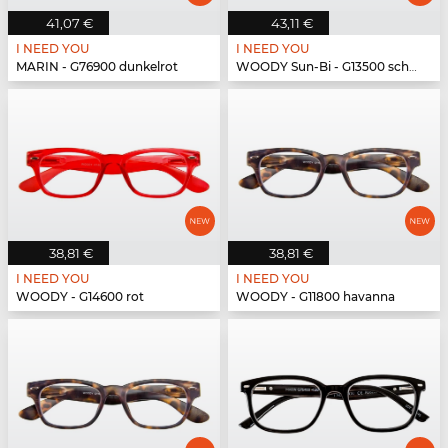
41,07 €
43,11 €
I NEED YOU
I NEED YOU
MARIN - G76900 dunkelrot
WOODY Sun-Bi - G13500 schwarz
38,81 €
38,81 €
I NEED YOU
I NEED YOU
WOODY - G14600 rot
WOODY - G11800 havanna