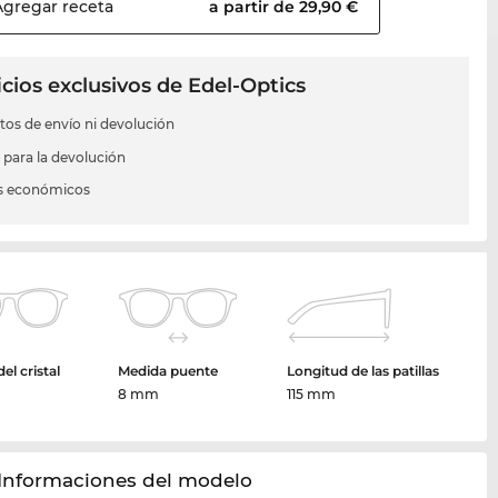
Agregar
receta
a partir de 29,90 €
cios exclusivos de Edel-Optics
stos de envío ni devolución
s para la devolución
s económicos
el cristal
Medida puente
Longitud de las patillas
8 mm
115 mm
 Informaciones del modelo