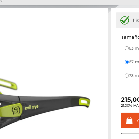
Li
Tamaño 
63
67
73
215,0
21.00% IVA