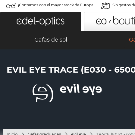
¡Contamos con el mayor stock de Europa!
Sin gastos d
Gafas de sol
G
EVIL EYE TRACE (E030 - 6500
Inicio
Gafas graduadas
evil eye
TRACE (E030 - 650