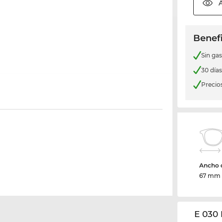
Benefi
Sin ga
30 día
Precio
Ancho d
67 mm
E 030