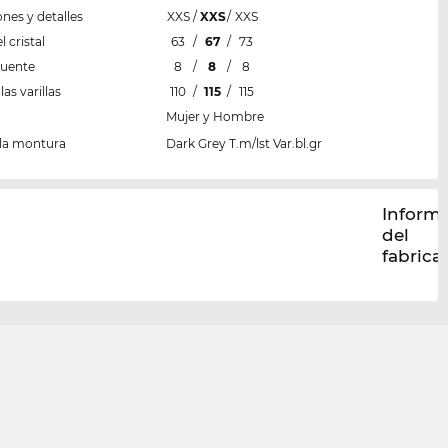
nes y detalles
XXS
/
XXS
/
XXS
 cristal
63
/
67
/
73
puente
8
/
8
/
8
las varillas
110
/
115
/
115
Mujer y Hombre
 la montura
Dark Grey T.m/lst Var.bl.gr
Inform
del
fabrica