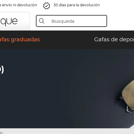
e envío ni devolución
30 días para la devolución
afas graduadas
Gafas de depo
)
0)