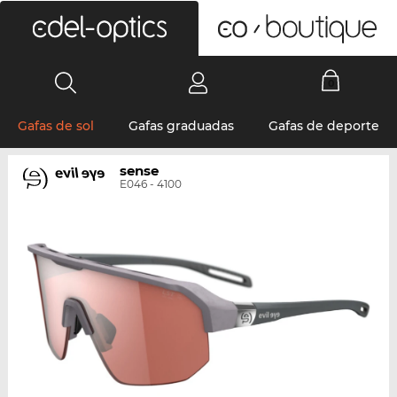
0
Gafas de sol
Gafas graduadas
Gafas de deporte
sense
E046 - 4100