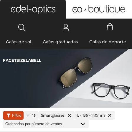
0
Gafas de sol
Gafas graduadas
Gafas de deporte
FACETSIZELABELL
Filtro
Smartglasses
L - 136 – 140mm
18