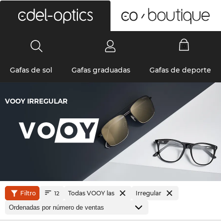
0
Gafas de sol
Gafas graduadas
Gafas de deporte
VOOY IRREGULAR
Filtro
Todas VOOY las
Irregular
12