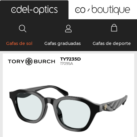
0
Gafas de sol
Gafas graduadas
Gafas de deporte
TY7235D
1709SA