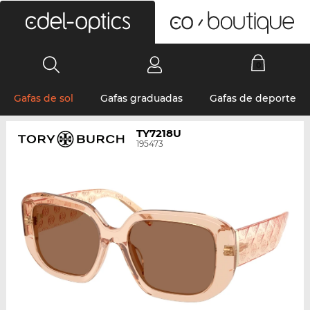
0
Gafas de sol
Gafas graduadas
Gafas de deporte
TY7218U
195473