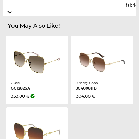
fabric
You May Also Like!
Gucci
Jimmy Choo
GG1282SA
JC4008HD
333,00 €
304,00 €