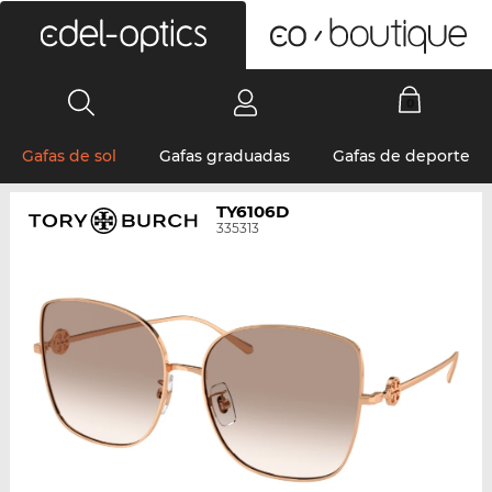
0
Gafas de sol
Gafas graduadas
Gafas de deporte
TY6106D
335313