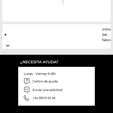
Infor
del
fabric
¿NECESITA AYUDA?
Lunes - Viernes 9-18h
Centro de ayuda
Enviar una solicitud
+34 919 01 10 26