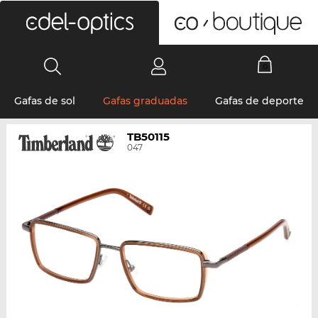
0
Gafas de sol
Gafas graduadas
Gafas de deporte
TB50115
047